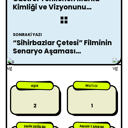
Kimliği ve Vizyonunu
Duyurdu !
SONRAKI YAZI
“Sihirbazlar Çetesi” Filminin
Senaryo Aşaması
Tamamlandı
MUTLU
AŞIK
2
1
AMAN TANRIM
EMIN DEĞILIM