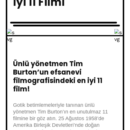
İyi 11 Filmi
Ünlü yönetmen Tim
Burton’un efsanevi
filmografisindeki en iyi 11
film!
Gotik betimlemeleriyle tanınan ünlü
yönetmen Tim Burton’ın en unutulmaz 11
filmine bir göz atın. 25 Ağustos 1958’de
Amerika Birleşik Devletleri’nde doğan