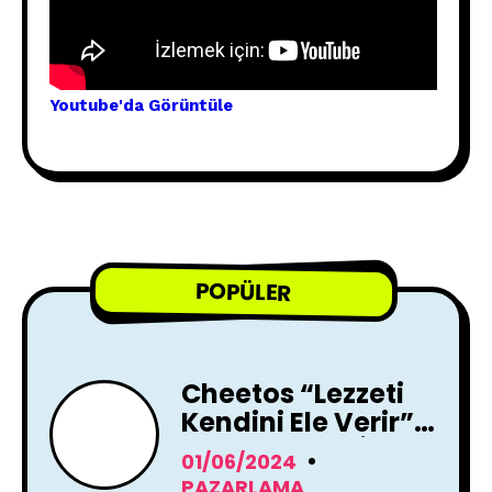
Youtube'
da Görünt
üle
POPÜLER
Cheetos “Lezzeti
Kendini Ele Verir”
Reklam Filmi İle
01/06/2024
Yayında !
PAZARLAMA