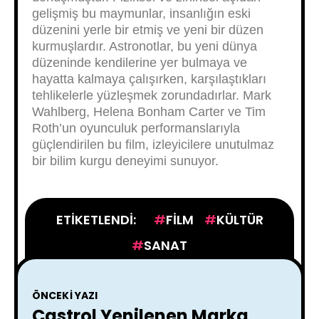
gelişmiş bu maymunlar, insanlığın eski
düzenini yerle bir etmiş ve yeni bir düzen
kurmuşlardır. Astronotlar, bu yeni dünya
düzeninde kendilerine yer bulmaya ve
hayatta kalmaya çalışırken, karşılaştıkları
tehlikelerle yüzleşmek zorundadırlar. Mark
Wahlberg, Helena Bonham Carter ve Tim
Roth’un oyunculuk performanslarıyla
güçlendirilen bu film, izleyicilere unutulmaz
bir bilim kurgu deneyimi sunuyor.
ETIKETLENDI:
FILM
KÜLTÜR
SANAT
ÖNCEKI YAZI
Castrol Yenilenen Marka