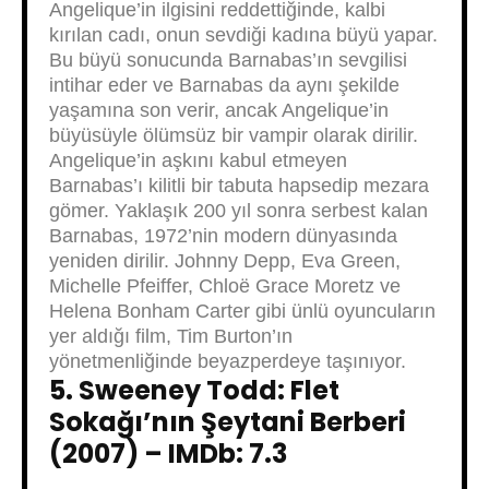
Angelique’in ilgisini reddettiğinde, kalbi
kırılan cadı, onun sevdiği kadına büyü yapar.
Bu büyü sonucunda Barnabas’ın sevgilisi
intihar eder ve Barnabas da aynı şekilde
yaşamına son verir, ancak Angelique’in
büyüsüyle ölümsüz bir vampir olarak dirilir.
Angelique’in aşkını kabul etmeyen
Barnabas’ı kilitli bir tabuta hapsedip mezara
gömer. Yaklaşık 200 yıl sonra serbest kalan
Barnabas, 1972’nin modern dünyasında
yeniden dirilir. Johnny Depp, Eva Green,
Michelle Pfeiffer, Chloë Grace Moretz ve
Helena Bonham Carter gibi ünlü oyuncuların
yer aldığı film, Tim Burton’ın
yönetmenliğinde beyazperdeye taşınıyor.
5. Sweeney Todd: Flet
Sokağı’nın Şeytani Berberi
(2007) – IMDb: 7.3