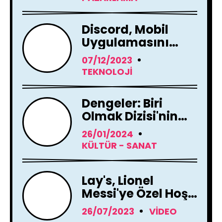
Discord, Mobil
Uygulamasını
Tamamen
07/12/2023
Yenileme Kararı
TEKNOLOJI
Aldı
Dengeler: Biri
Olmak Dizisi'nin
Çekimleri Başladı !
26/01/2024
KÜLTÜR - SANAT
Lay's, Lionel
Messi'ye Özel Hoş
Geldin Mesajı!
26/07/2023
VIDEO