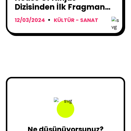
Dizisinden İlk Fragman
Yayınlandı
12/03/2024
KÜLTÜR - SANAT
Ne düşünüyorsunuz?