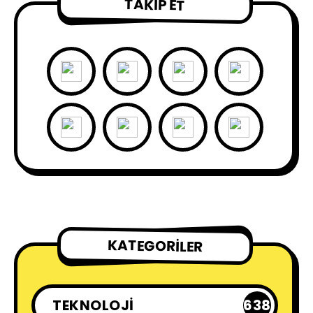
TAKIP ET
KATEGORILER
TEKNOLOJI
638