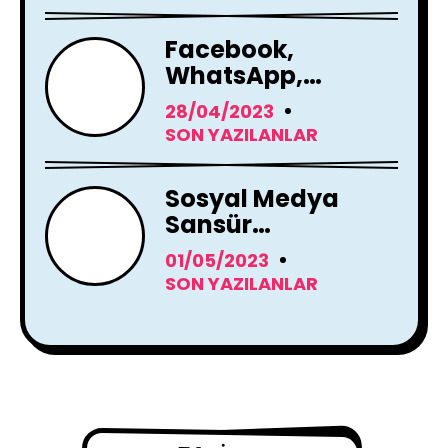
Facebook,
WhatsApp,
Instagram Yapay
28/04/2023
Zeka Araçları
SON YAZILANLAR
Kullanacak
Sosyal Medya
Sansür
Tartışmaları
01/05/2023
SON YAZILANLAR