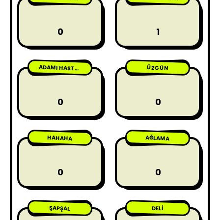
0
1
ÜZGÜN
ADAMI HASTA ETME
0
0
HAHAHA
AĞLAMA
0
0
ŞAPŞAL
DELI