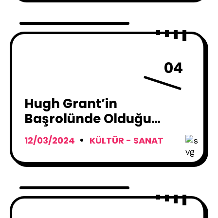
04
Hugh Grant’in
Başrolünde Olduğu
Korku Filmi “Heretic”ten
12/03/2024
KÜLTÜR - SANAT
İlk Fragman Yayınlandı