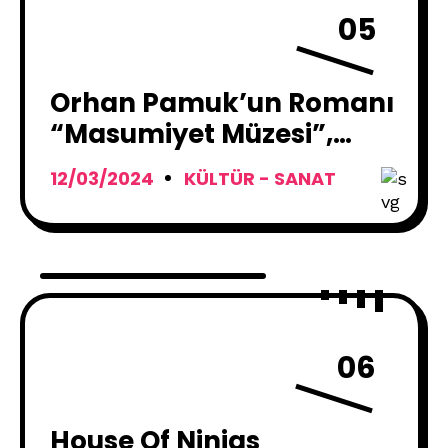
05
Orhan Pamuk’un Romanı
“Masumiyet Müzesi”,
Netflix Mini Dizisi Olarak
12/03/2024
KÜLTÜR - SANAT
Ekranlara Geliyor !
06
House Of Ninjas