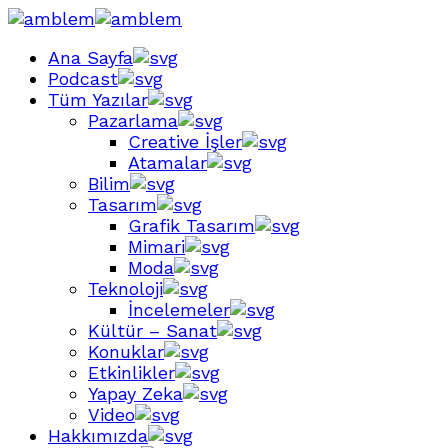
Ana Sayfa
Podcast
Tüm Yazılar
Pazarlama
Creative İşler
Atamalar
Bilim
Tasarım
Grafik Tasarım
Mimari
Moda
Teknoloji
İncelemeler
Kültür – Sanat
Konuklar
Etkinlikler
Yapay Zeka
Video
Hakkımızda