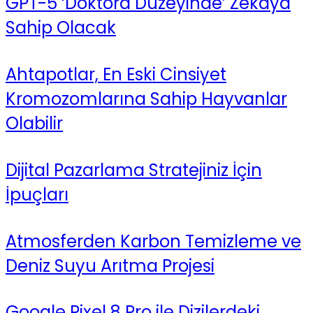
GPT-5 ‘Doktora Düzeyinde’ Zekaya
Sahip Olacak
Ahtapotlar, En Eski Cinsiyet
Kromozomlarına Sahip Hayvanlar
Olabilir
Dijital Pazarlama Stratejiniz İçin
İpuçları
Atmosferden Karbon Temizleme ve
Deniz Suyu Arıtma Projesi
Google Pixel 8 Pro ile Dizilerdeki