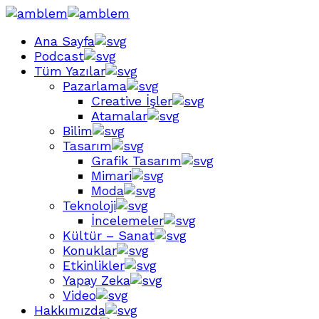
Ana Sayfa
Podcast
Tüm Yazılar
Pazarlama
Creative İşler
Atamalar
Bilim
Tasarım
Grafik Tasarım
Mimari
Moda
Teknoloji
İncelemeler
Kültür – Sanat
Konuklar
Etkinlikler
Yapay Zeka
Video
Hakkımızda