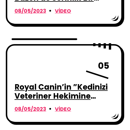
Seçimdir
08/05/2023
VIDEO
05
Royal Canin’in ”Kedinizi
Veteriner Hekimine
Götürün” Kampanyası
08/05/2023
VIDEO