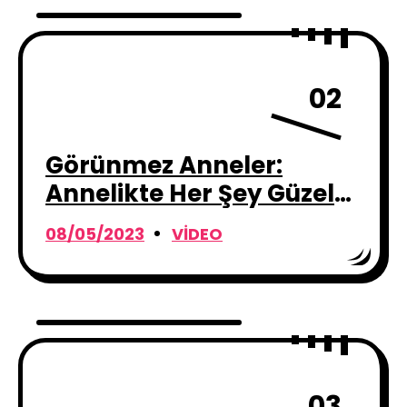
02
Görünmez Anneler:
Annelikte Her Şey Güzel
Değildir
08/05/2023
VIDEO
03