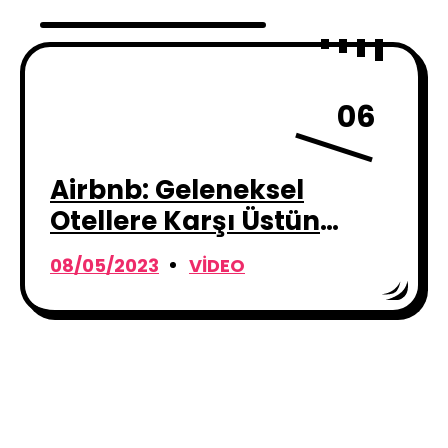
06
Airbnb: Geleneksel
Otellere Karşı Üstün
Avantajlarını Öne
08/05/2023
VIDEO
Çıkarıyor