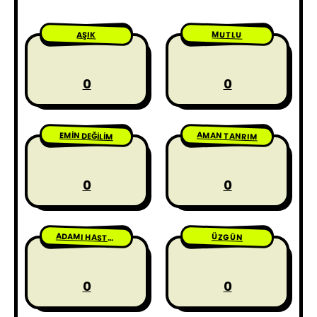
MUTLU
AŞIK
0
0
AMAN TANRIM
EMIN DEĞILIM
0
0
ÜZGÜN
ADAMI HASTA ETME
0
0