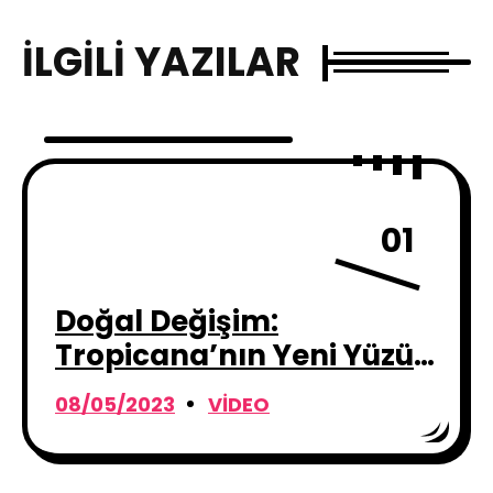
İLGILI YAZILAR
01
Doğal Değişim:
Tropicana’nın Yeni Yüzü
Tropcn
08/05/2023
VIDEO