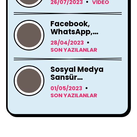
26/07/2023
VIDEO
Facebook,
WhatsApp,
Instagram Yapay
28/04/2023
Zeka Araçları
SON YAZILANLAR
Kullanacak
Sosyal Medya
Sansür
Tartışmaları
01/05/2023
SON YAZILANLAR