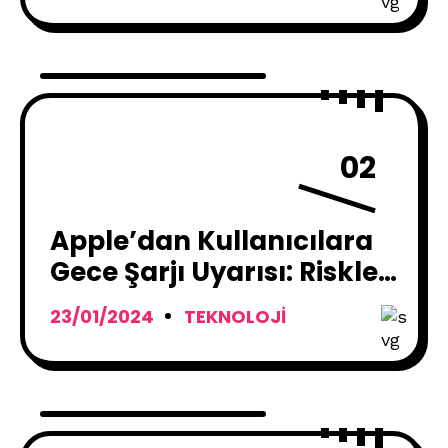
02
Apple’dan Kullanıcılara
Gece Şarjı Uyarısı: Riskler
ve Güvenli Kullanım
23/01/2024
TEKNOLOJI
İpuçları