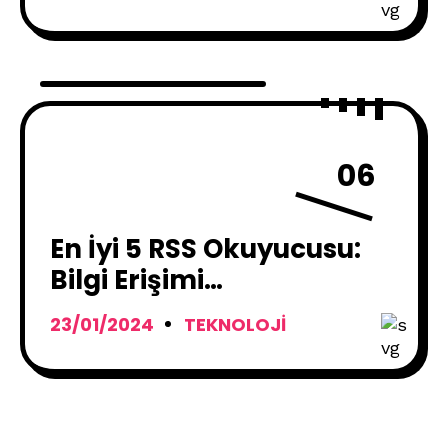
06
En İyi 5 RSS Okuyucusu:
Bilgi Erişimi
Kolaylaştırma Rehberi
23/01/2024
TEKNOLOJI