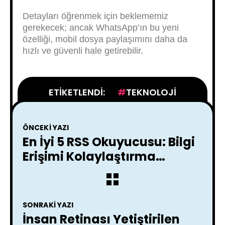
Detayları öğrenmek için beklememiz
gerekecek; ancak WhatsApp’ın bu yeni
özelliği, mobil dosya paylaşımını daha da
hızlı ve güvenli hale getirebilir.
ETIKETLENDI:
TEKNOLOJI
ÖNCEKI YAZI
En İyi 5 RSS Okuyucusu: Bilgi
Erişimi Kolaylaştırma
Rehberi
SONRAKI YAZI
İnsan Retinası Yetiştirilen