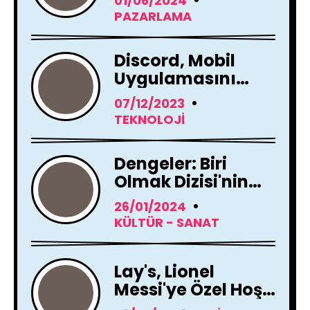
01/06/2024
Yayında !
PAZARLAMA
Discord, Mobil
Uygulamasını
Tamamen
07/12/2023
Yenileme Kararı
TEKNOLOJI
Aldı
Dengeler: Biri
Olmak Dizisi'nin
Çekimleri Başladı !
26/01/2024
KÜLTÜR - SANAT
Lay's, Lionel
Messi'ye Özel Hoş
Geldin Mesajı!