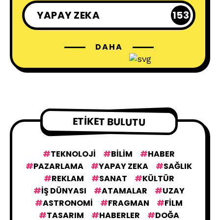
YAPAY ZEKA
153
DAHA
ETIKET BULUTU
TEKNOLOJI
BILIM
HABER
PAZARLAMA
YAPAY ZEKA
SAĞLIK
REKLAM
SANAT
KÜLTÜR
IŞ DÜNYASI
ATAMALAR
UZAY
ASTRONOMI
FRAGMAN
FILM
TASARIM
HABERLER
DOĞA