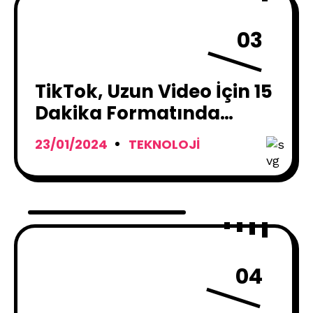
03
TikTok, Uzun Video İçin 15
Dakika Formatında
Deneme Yapıyor
23/01/2024
TEKNOLOJI
04