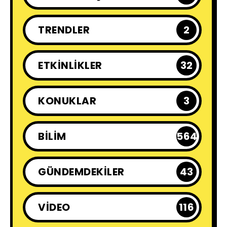
TRENDLER
2
ETKINLIKLER
32
KONUKLAR
3
BILIM
564
GÜNDEMDEKILER
43
VIDEO
116