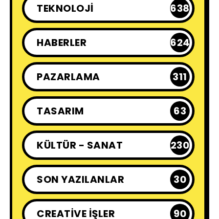
TEKNOLOJI
638
HABERLER
624
PAZARLAMA
311
TASARIM
63
KÜLTÜR - SANAT
230
SON YAZILANLAR
30
CREATIVE İŞLER
90