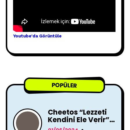
Youtube'
da Görünt
üle
POPÜLER
Cheetos “Lezzeti
Kendini Ele Verir”
Reklam Filmi İle