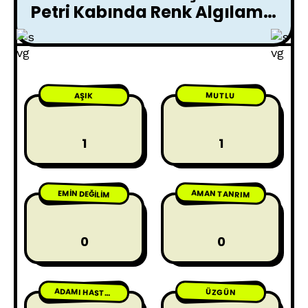
Petri Kabında Renk Algılama
Sırları Ortaya Çıktı
MUTLU
AŞIK
1
1
AMAN TANRIM
EMIN DEĞILIM
0
0
ÜZGÜN
ADAMI HASTA ETME