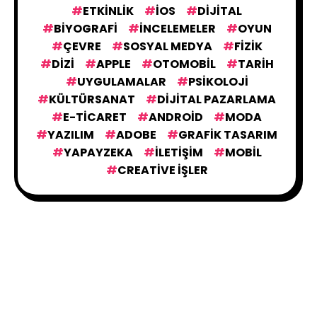
ETKINLIK
IOS
DIJITAL
BIYOGRAFI
İNCELEMELER
OYUN
ÇEVRE
SOSYAL MEDYA
FIZIK
DIZI
APPLE
OTOMOBIL
TARIH
UYGULAMALAR
PSIKOLOJI
KÜLTÜRSANAT
DIJITAL PAZARLAMA
E-TICARET
ANDROID
MODA
YAZILIM
ADOBE
GRAFIK TASARIM
YAPAYZEKA
İLETIŞIM
MOBIL
CREATIVE İŞLER