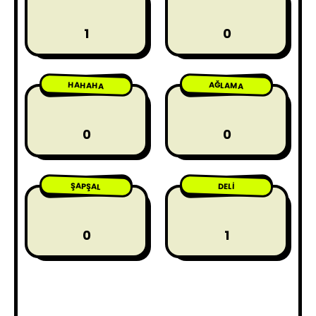
1
0
HAHAHA
AĞLAMA
0
0
ŞAPŞAL
DELI
0
1