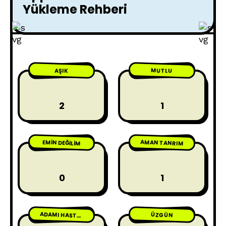
Yükleme Rehberi
MUTLU
AŞIK
2
1
AMAN TANRIM
EMIN DEĞILIM
0
1
ÜZGÜN
ADAMI HASTA ETME