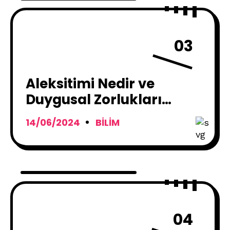
03
Aleksitimi Nedir ve
Duygusal Zorlukları
Aşmak İçin Ne
14/06/2024
BILIM
Yapılabilir?
04