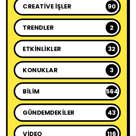
CREATIVE İŞLER
90
TRENDLER
2
ETKINLIKLER
32
KONUKLAR
3
BILIM
564
GÜNDEMDEKILER
43
VIDEO
116