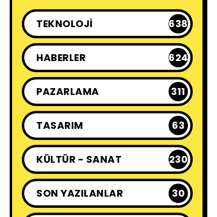
TEKNOLOJI
638
HABERLER
624
PAZARLAMA
311
TASARIM
63
KÜLTÜR - SANAT
230
SON YAZILANLAR
30