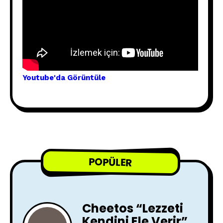
Youtube'
da Görünt
üle
POPÜLER
Cheetos “Lezzeti
Kendini Ele Verir”