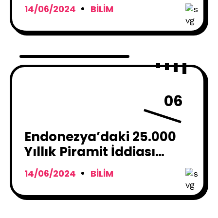
Benzeri Gezegen
14/06/2024
BILIM
06
Endonezya’daki 25.000
Yıllık Piramit İddiası
Arkeologları Böldü
14/06/2024
BILIM