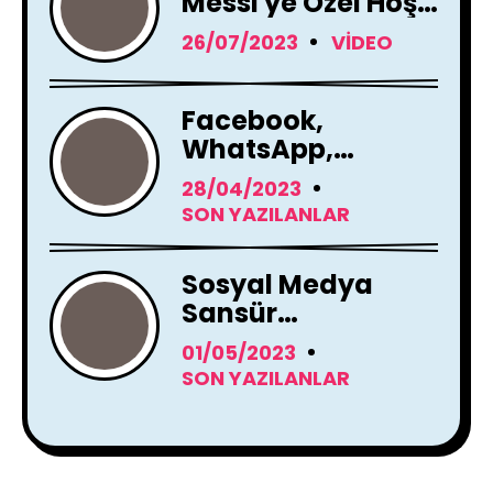
Messi'ye Özel Hoş
Geldin Mesajı!
26/07/2023
VIDEO
Facebook,
WhatsApp,
Instagram Yapay
28/04/2023
Zeka Araçları
SON YAZILANLAR
Kullanacak
Sosyal Medya
Sansür
Tartışmaları
01/05/2023
SON YAZILANLAR