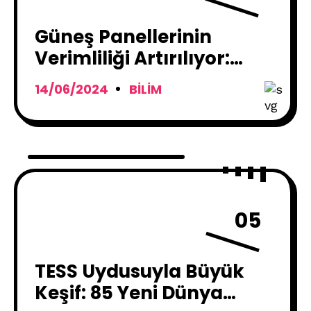
Güneş Panellerinin
Verimliliği Artırılıyor:
Şeffaf Katman Güneş
14/06/2024
BILIM
Pillerine Koruma Sağlıyor
05
TESS Uydusuyla Büyük
Keşif: 85 Yeni Dünya