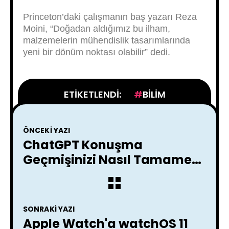
Princeton’daki çalışmanın baş yazarı Reza
Moini, “Doğadan aldığımız bu ilham,
malzemelerin mühendislik tasarımlarında
yeni bir dönüm noktası olabilir” dedi.
ETIKETLENDI:
BILIM
ÖNCEKI YAZI
ChatGPT Konuşma
Geçmişinizi Nasıl Tamamen
Silebilirsiniz ?
SONRAKI YAZI
Apple Watch'a watchOS 11