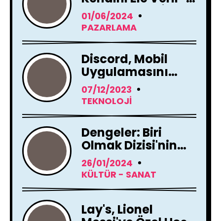
Reklam Filmi İle
01/06/2024
Yayında !
PAZARLAMA
Discord, Mobil
Uygulamasını
Tamamen
07/12/2023
Yenileme Kararı
TEKNOLOJI
Aldı
Dengeler: Biri
Olmak Dizisi'nin
Çekimleri Başladı !
26/01/2024
KÜLTÜR - SANAT
Lay's, Lionel