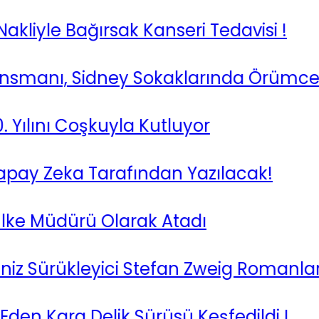
liyle Bağırsak Kanseri Tedavisi !
anı, Sidney Sokaklarında Örümcek Adam
lını Coşkuyla Kutluyor
y Zeka Tarafından Yazılacak!
e Müdürü Olarak Atadı
z Sürükleyici Stefan Zweig Romanları
Kara Delik Sürüsü Keşfedildi !