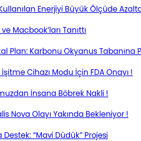
lanılan Enerjiyi Büyük Ölçüde Azaltabilir
Macbook’ları Tanıttı
 Plan: Karbonu Okyanus Tabanına Pom
tme Cihazı Modu İçin FDA Onayı !
dan İnsana Böbrek Nakli !
Nova Olayı Yakında Bekleniyor !
tek: “Mavi Düdük” Projesi