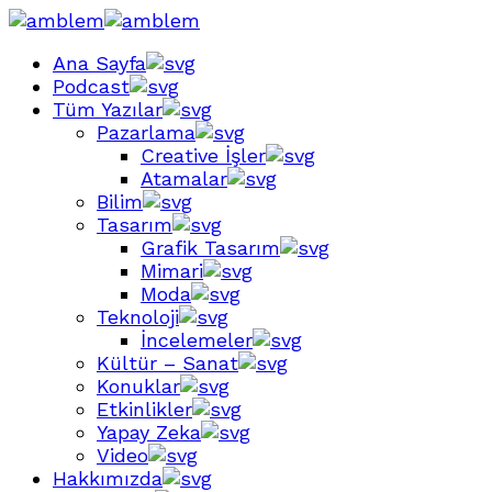
Ana Sayfa
Podcast
Tüm Yazılar
Pazarlama
Creative İşler
Atamalar
Bilim
Tasarım
Grafik Tasarım
Mimari
Moda
Teknoloji
İncelemeler
Kültür – Sanat
Konuklar
Etkinlikler
Yapay Zeka
Video
Hakkımızda