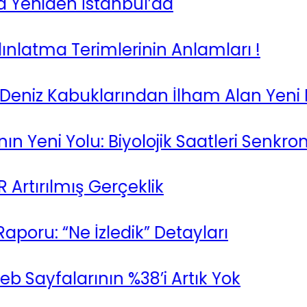
eniden İstanbul’da
tma Terimlerinin Anlamları !
eniz Kabuklarından İlham Alan Yeni Ma
i Yolu: Biyolojik Saatleri Senkronize
ırılmış Gerçeklik
ru: “Ne İzledik” Detayları
Sayfalarının %38’i Artık Yok