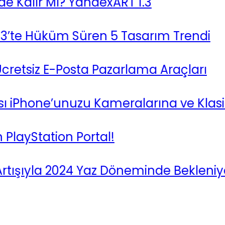
alır Mı? YandexART 1.3
te Hüküm Süren 5 Tasarım Trendi
tsiz E-Posta Pazarlama Araçları
hone’unuzu Kameralarına ve Klasik Le
yStation Portal!
ışıyla 2024 Yaz Döneminde Bekleniyor