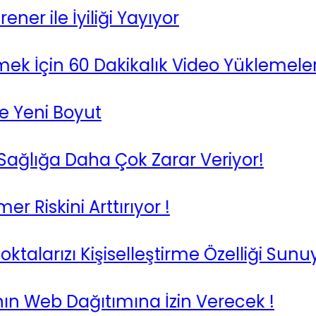
ile İyiliği Yayıyor
çin 60 Dakikalık Video Yüklemelerini T
eni Boyut
lığa Daha Çok Zarar Veriyor!
skini Arttırıyor !
larızı Kişiselleştirme Özelliği Sunuyor
eb Dağıtımına İzin Verecek !