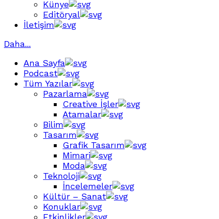
Künye
Editöryal
İletişim
Daha...
Ana Sayfa
Podcast
Tüm Yazılar
Pazarlama
Creative İşler
Atamalar
Bilim
Tasarım
Grafik Tasarım
Mimari
Moda
Teknoloji
İncelemeler
Kültür – Sanat
Konuklar
Etkinlikler