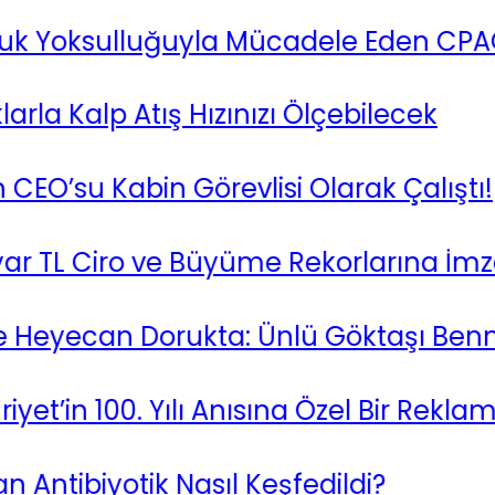
 Yoksulluğuyla Mücadele Eden CPAG’ı
 Kalp Atış Hızınızı Ölçebilecek
’su Kabin Görevlisi Olarak Çalıştı!
TL Ciro ve Büyüme Rekorlarına İmza At
eyecan Dorukta: Ünlü Göktaşı Bennu’d
 100. Yılı Anısına Özel Bir Reklam Film
ntibiyotik Nasıl Keşfedildi?