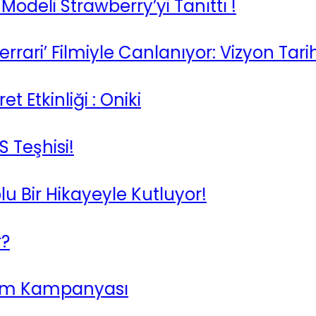
i Strawberry’yi Tanıttı !
i’ Filmiyle Canlanıyor: Vizyon Tarihi Be
inliği : Oniki
hisi!
ir Hikayeyle Kutluyor!
 Kampanyası