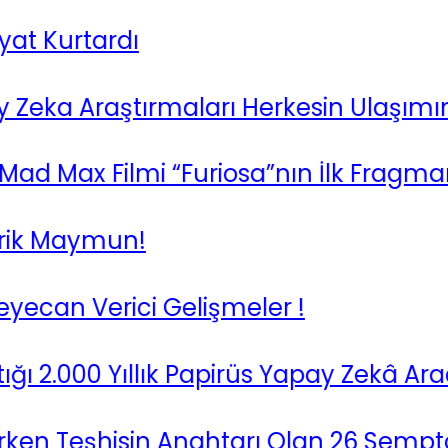
Kurtardı
 Araştırmaları Herkesin Ulaşımına Aç
 Max Filmi “Furiosa”nın İlk Fragmanı Y
k Maymun!
an Verici Gelişmeler !
.000 Yıllık Papirüs Yapay Zekâ Aracıl
n Teşhisin Anahtarı Olan 26 Semptom