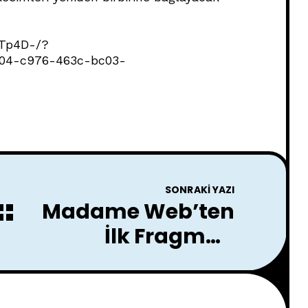
kTp4D-/?
c04-c976-463c-bc03-
SONRAKI YAZI
Madame Web’ten
İlk Fragman
Yayınlandı: Spider-
Man Evreni