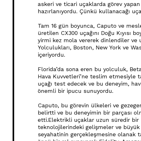
askeri ve ticari uçaklarda görev yapan
hazırlanıyordu. Çünkü kullanacağı uçak,
Tam 16 gün boyunca, Caputo ve mesle
üretilen CX300 uçağını Doğu Kıyısı bo
yirmi kez mola vererek dinlendiler ve u
Yolculukları, Boston, New York ve Was
içeriyordu.
Florida’da sona eren bu yolculuk, Beta
Hava Kuvvetleri’ne teslim etmesiyle 
uçağı test edecek ve bu deneyim, hav
önemli bir ipucu sunuyordu.
Caputo, bu görevin ülkeleri ve gezegen
belirtti ve bu deneyimin bir parçası 
etti.Elektrikli uçaklar uzun süredir bi
teknolojilerindeki gelişmeler ve büyük 
seyahatinin gerçekleşmesine olanak t