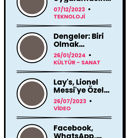
Tamamen
07/12/2023
Yenileme
TEKNOLOJI
Kararı Aldı
Dengeler: Biri
Olmak
Dizisi'nin
26/01/2024
Çekimleri
KÜLTÜR - SANAT
Başladı !
Lay's, Lionel
Messi'ye Özel
Hoş Geldin
26/07/2023
Mesajı!
VIDEO
Facebook,
WhatsApp,