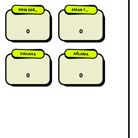
Genişliyor
AMAN TANRIM
EMIN DEĞILIM
0
0
HAHAHA
AĞLAMA
0
0