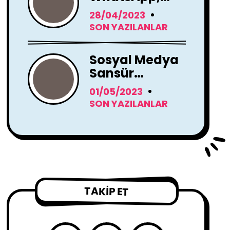
Instagram
28/04/2023
Yapay Zeka
SON YAZILANLAR
Araçları
Kullanacak
Sosyal Medya
Sansür
Tartışmaları
01/05/2023
SON YAZILANLAR
TAKIP ET