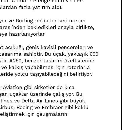
zon’un Climate Pledge Fund ve TPG
lardan fazla yatırım aldı.
yor ve Burlington’da bir seri üretim
daresi’nden bekledikleri onayla birlikte,
eye hazırlanıyorlar.
 açıklığı, geniş kavisli pencereleri ve
 tasarıma sahiptir. Bu uçak, yaklaşık 600
tır. A250, benzer tasarım özelliklerine
 ve kalkış yapabilmesi için rotorlarla
eride yolcu taşıyabileceğini belirtiyor.
 Aviation gibi şirketler de kısa
şan uçaklar üzerinde çalışıyor. Bu
rlines ve Delta Air Lines gibi büyük
 Airbus, Boeing ve Embraer gibi köklü
geliştirmek için çalışmalarını