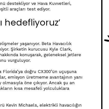
nü destekliyor ve Hava Kuvvetleri,
tli araçları test ediyor.
hedefliyoruz’
elişmeler yaşanıyor. Beta Havacılık
ekiyor. Şirketin kurucusu Kyle Clark,
 hakkında konuşarak, geleneksel jetlere
nu vurguluyor.
da Florida’ya doğru CX300’ün uçuşuna
uçaklar, emisyon üretmeme avantajının yanı
y olmasıyla öne çıkıyor. Ancak şu an
çakların kısa mesafeli yolculuklara
 Kevin Michaels, elektrikli havacılığın