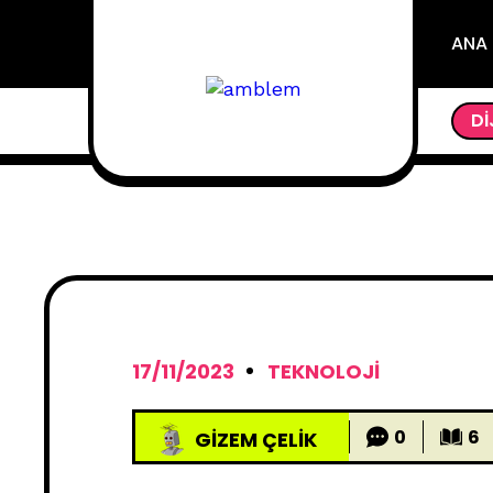
ANA
DI
17/11/2023
TEKNOLOJI
0
6
GIZEM ÇELIK