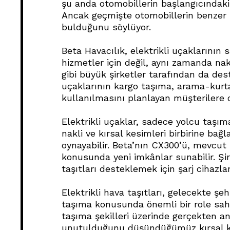
şu anda otomobillerin başlangıcındaki gi
Ancak geçmişte otomobillerin benzer z
bulduğunu söylüyor.
Beta Havacılık, elektrikli uçaklarının s
hizmetler için değil, aynı zamanda na
gibi büyük şirketler tarafından da dest
uçaklarının kargo taşıma, arama-kurta
kullanılmasını planlayan müşterilere 
Elektrikli uçaklar, sadece yolcu taş
nakli ve kırsal kesimleri birbirine ba
oynayabilir. Beta’nın CX300’ü, mevcut 
konusunda yeni imkânlar sunabilir. Şirk
taşıtları desteklemek için şarj cihazla
Elektrikli hava taşıtları, gelecekte şe
taşıma konusunda önemli bir role sahip
taşıma şekilleri üzerinde gerçekten an
unutulduğunu düşündüğümüz kırsal kes