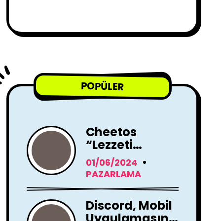
POPÜLER
Cheetos
“Lezzeti
Kendini Ele
01/06/2024
Verir” Reklam
PAZARLAMA
Filmi İle
Yayında !
Discord, Mobil
Uygulamasını