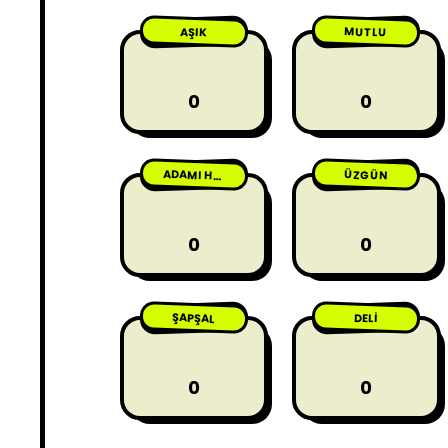
MUTLU
AŞIK
0
0
ÜZGÜN
ADAMI HASTA ETME
0
0
ŞAPŞAL
DELI
0
0