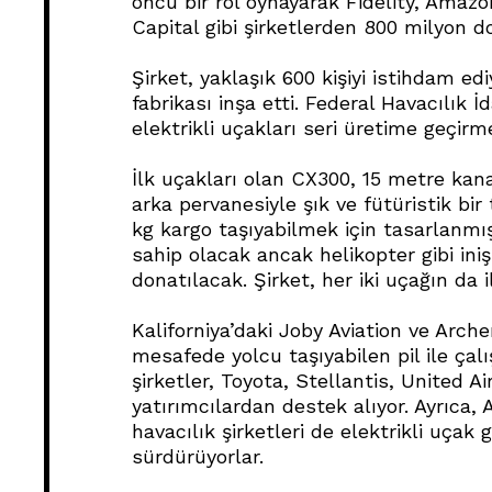
öncü bir rol oynayarak Fidelity, Ama
Capital gibi şirketlerden 800 milyon do
Şirket, yaklaşık 600 kişiyi istihdam edi
fabrikası inşa etti. Federal Havacılık İ
elektrikli uçakları seri üretime geçirm
İlk uçakları olan CX300, 15 metre kanat
arka pervanesiyle şık ve fütüristik bir
kg kargo taşıyabilmek için tasarlanmış
sahip olacak ancak helikopter gibi iniş
donatılacak. Şirket, her iki uçağın da il
Kaliforniya’daki Joby Aviation ve Archer
mesafede yolcu taşıyabilen pil ile çalı
şirketler, Toyota, Stellantis, United Ai
yatırımcılardan destek alıyor. Ayrıca,
havacılık şirketleri de elektrikli uçak 
sürdürüyorlar.