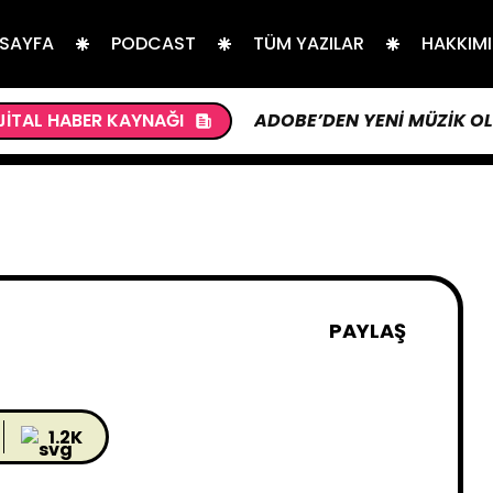
 SAYFA
PODCAST
TÜM YAZILAR
HAKKIM
JITAL HABER KAYNAĞI
ADOBE’DEN YENI MÜZIK O
PAYLAŞ
1.2K