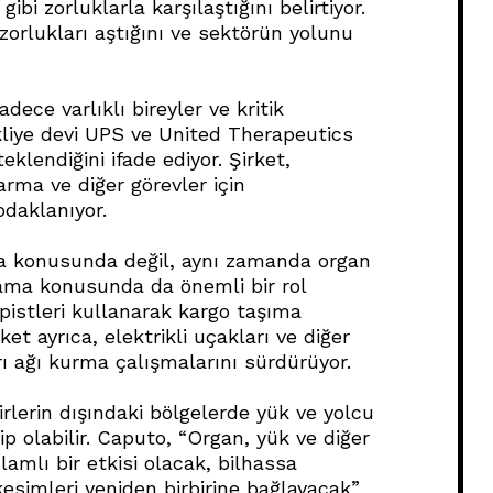
bi zorluklarla karşılaştığını belirtiyor.
orlukları aştığını ve sektörün yolunu
adece varlıklı bireyler ve kritik
kliye devi UPS ve United Therapeutics
eklendiğini ifade ediyor. Şirket,
rma ve diğer görevler için
odaklanıyor.
ıma konusunda değil, aynı zamanda organ
ğlama konusunda da önemli bir rol
pistleri kullanarak kargo taşıma
et ayrıca, elektrikli uçakları ve diğer
rı ağı kurma çalışmalarını sürdürüyor.
hirlerin dışındaki bölgelerde yük ve yolcu
 olabilir. Caputo, “Organ, yük ve diğer
lamlı bir etkisi olacak, bilhassa
imleri yeniden birbirine bağlayacak”