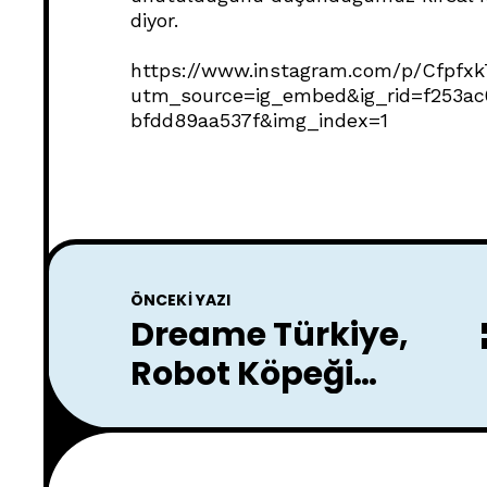
diyor.
https://www.instagram.com/p/Cfpfx
utm_source=ig_embed&ig_rid=f253a
bfdd89aa537f&img_index=1
ÖNCEKI YAZI
Dreame Türkiye,
Robot Köpeği
DreameDog'u
Tanıttı