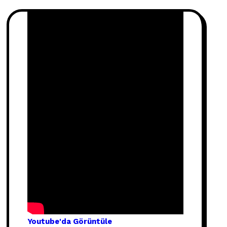
Youtube'
da Görünt
üle