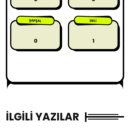
ŞAPŞAL
DELI
0
1
İLGILI YAZILAR