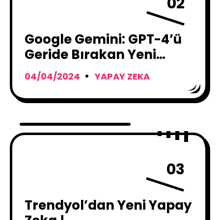
02
Google Gemini: GPT-4’ü
Geride Bırakan Yeni
Yapay Zeka
04/04/2024
YAPAY ZEKA
03
Trendyol’dan Yeni Yapay