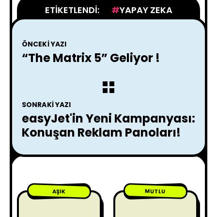
ETIKETLENDI:
YAPAY ZEKA
ÖNCEKI YAZI
“The Matrix 5” Geliyor !
SONRAKI YAZI
easyJet'in Yeni Kampanyası:
Konuşan Reklam Panoları!
MUTLU
AŞIK