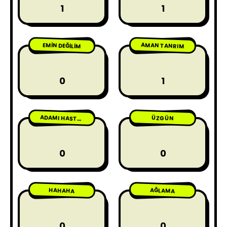
1
1
AMAN TANRIM
EMIN DEĞILIM
0
1
ÜZGÜN
ADAMI HASTA ETME
0
0
HAHAHA
AĞLAMA
0
0