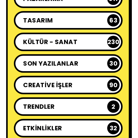
TASARIM
63
KÜLTÜR - SANAT
230
SON YAZILANLAR
30
CREATIVE İŞLER
90
TRENDLER
2
ETKINLIKLER
32