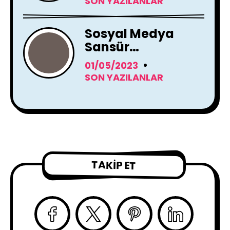
SON YAZILANLAR
Kullanacak
Sosyal Medya
Sansür
Tartışmaları
01/05/2023
SON YAZILANLAR
TAKIP ET