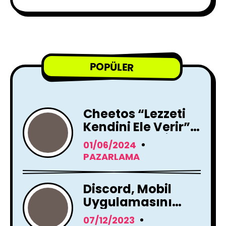
POPÜLER
Cheetos “Lezzeti
Kendini Ele Verir”
Reklam Filmi İle
01/06/2024
Yayında !
PAZARLAMA
Discord, Mobil
Uygulamasını
Tamamen
07/12/2023