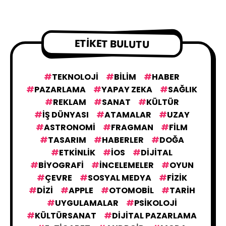
ETIKET BULUTU
TEKNOLOJI
BILIM
HABER
PAZARLAMA
YAPAY ZEKA
SAĞLIK
REKLAM
SANAT
KÜLTÜR
IŞ DÜNYASI
ATAMALAR
UZAY
ASTRONOMI
FRAGMAN
FILM
TASARIM
HABERLER
DOĞA
ETKINLIK
IOS
DIJITAL
BIYOGRAFI
İNCELEMELER
OYUN
ÇEVRE
SOSYAL MEDYA
FIZIK
DIZI
APPLE
OTOMOBIL
TARIH
UYGULAMALAR
PSIKOLOJI
KÜLTÜRSANAT
DIJITAL PAZARLAMA