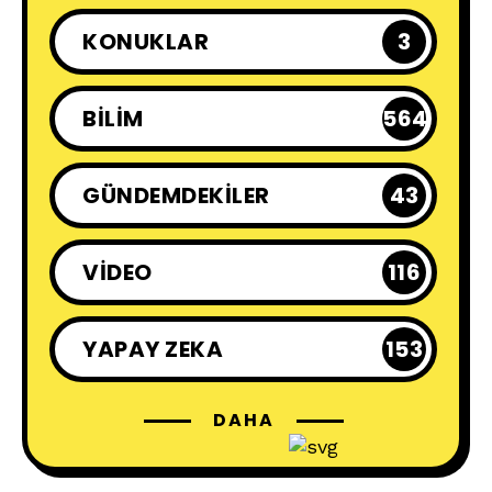
KONUKLAR
3
BILIM
564
GÜNDEMDEKILER
43
VIDEO
116
YAPAY ZEKA
153
DAHA