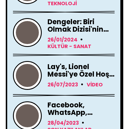
Yenileme Kararı
TEKNOLOJI
Aldı
Dengeler: Biri
Olmak Dizisi'nin
Çekimleri Başladı !
26/01/2024
KÜLTÜR - SANAT
Lay's, Lionel
Messi'ye Özel Hoş
Geldin Mesajı!
26/07/2023
VIDEO
Facebook,
WhatsApp,
Instagram Yapay
28/04/2023
Zeka Araçları