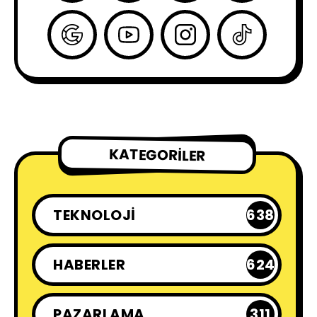
KATEGORILER
TEKNOLOJI
638
HABERLER
624
PAZARLAMA
311