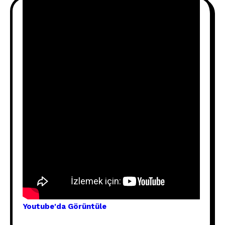
Youtube'
da Görünt
üle