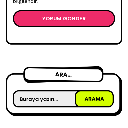
bilgilendir.
ARA…