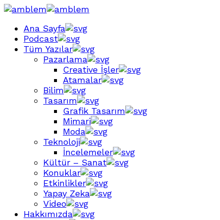
Ana Sayfa
Podcast
Tüm Yazılar
Pazarlama
Creative İşler
Atamalar
Bilim
Tasarım
Grafik Tasarım
Mimari
Moda
Teknoloji
İncelemeler
Kültür – Sanat
Konuklar
Etkinlikler
Yapay Zeka
Video
Hakkımızda