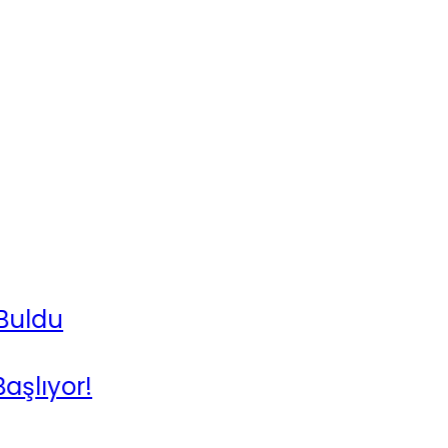
Komili’
Adana’d
Güneş 
Huawei 
Bilim İ
!
Elon Mu