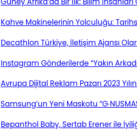
frika’da Bir İlk: Bilim İnsanları Gerge
akinelerinin Yolculuğu: Tarihsel Bir B
on Türkiye, İletişim Ajansı Olarak Canv
ram Gönderilerde “Yakın Arkadaşlar” Ö
Dijital Reklam Pazarı 2023 Yılında Tar
g’un Yeni Maskotu “G∙NUSMAS”
ol Baby, Sertab Erener ile İyiliği Yayıy