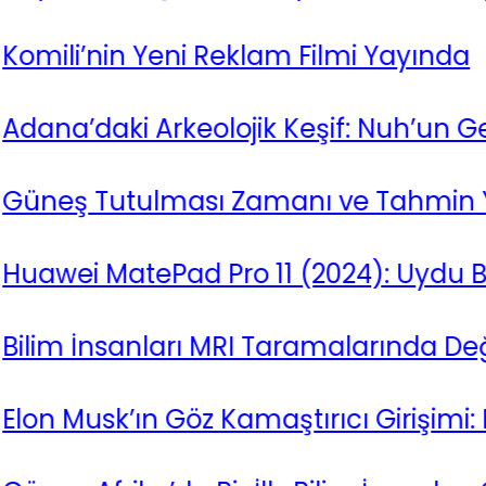
nin Yeni Reklam Filmi Yayında
aki Arkeolojik Keşif: Nuh’un Gemisi Mo
Tutulması Zamanı ve Tahmin Yönteml
MatePad Pro 11 (2024): Uydu Bağlantısı
nsanları MRI Taramalarında Değişen Bi
sk’ın Göz Kamaştırıcı Girişimi: Neural