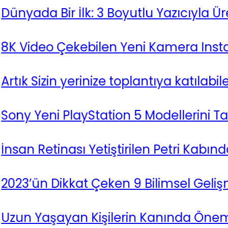
 Bir İlk: 3 Boyutlu Yazıcıyla Üretilen 
eo Çekebilen Yeni Kamera Insta360 X4 
zin yerinize toplantıya katılabilecek Biri
ni PlayStation 5 Modellerini Tanıttı
etinası Yetiştirilen Petri Kabında Renk 
 Dikkat Çeken 9 Bilimsel Gelişmesi
şayan Kişilerin Kanında Önemli Farklılı