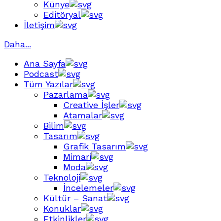
Künye
Editöryal
İletişim
Daha...
Ana Sayfa
Podcast
Tüm Yazılar
Pazarlama
Creative İşler
Atamalar
Bilim
Tasarım
Grafik Tasarım
Mimari
Moda
Teknoloji
İncelemeler
Kültür – Sanat
Konuklar
Etkinlikler