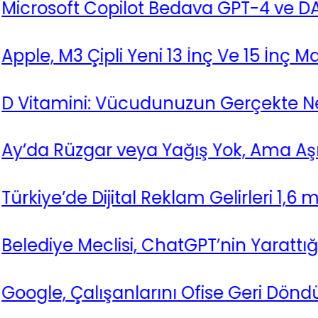
oft Copilot Bedava GPT-4 ve DALL-E 3
M3 Çipli Yeni 13 İnç Ve 15 İnç MacBook Ai
mini: Vücudunuzun Gerçekte Ne Kadar İ
üzgar veya Yağış Yok, Ama Aşırı Sıcakl
’de Dijital Reklam Gelirleri 1,6 milyar D
e Meclisi, ChatGPT’nin Yarattığı Yasayı 
 Çalışanlarını Ofise Geri Döndürmek i