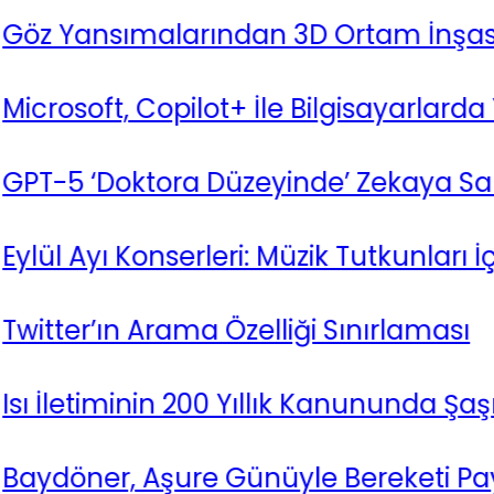
nsımalarından 3D Ortam İnşası: Yeni N
ft, Copilot+ İle Bilgisayarlarda Yeni Bir
‘Doktora Düzeyinde’ Zekaya Sahip Ol
yı Konserleri: Müzik Tutkunları İçin Ka
’ın Arama Özelliği Sınırlaması
timinin 200 Yıllık Kanununda Şaşırtıcı Bir
er, Aşure Günüyle Bereketi Paylaşıyo