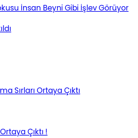
İnsan Beyni Gibi İşlev Görüyor
arı Ortaya Çıktı
ıktı !