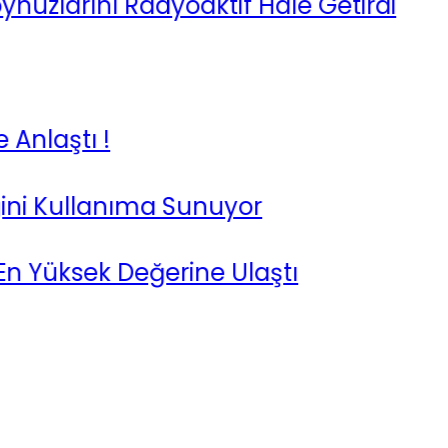
ını Radyoaktif Hale Getirdi
ı !
llanıma Sunuyor
sek Değerine Ulaştı