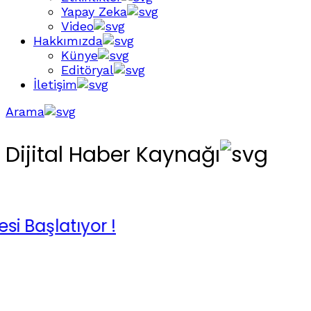
Yapay Zeka
Video
Hakkımızda
Künye
Editöryal
İletişim
Arama
Dijital Haber Kaynağı
tıyor !