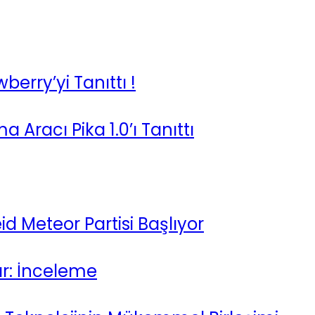
erry’yi Tanıttı !
Aracı Pika 1.0’ı Tanıttı
id Meteor Partisi Başlıyor
ar: İnceleme