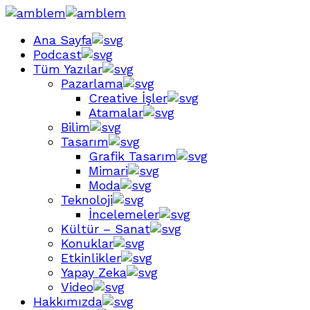
Ana Sayfa
Podcast
Tüm Yazılar
Pazarlama
Creative İşler
Atamalar
Bilim
Tasarım
Grafik Tasarım
Mimari
Moda
Teknoloji
İncelemeler
Kültür – Sanat
Konuklar
Etkinlikler
Yapay Zeka
Video
Hakkımızda