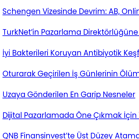
Schengen Vizesinde Devrim: AB, Onlin
TurkNet’in Pazarlama Direktörlüğüne 
İyi Bakterileri Koruyan Antibiyotik Keşf
Oturarak Geçirilen İş Günlerinin Ölüm 
Uzaya Gönderilen En Garip Nesneler
Dijital Pazarlamada Öne Çıkmak İçin 1
QNB Finansinvest’te Üst Düzey Atam