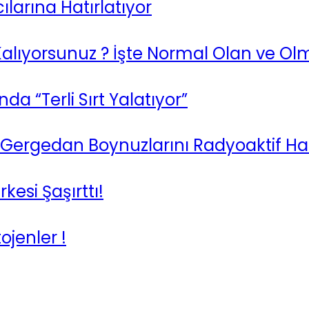
ılarına Hatırlatıyor
Kalıyorsunuz ? İşte Normal Olan ve 
a “Terli Sırt Yalatıyor”
rı Gergedan Boynuzlarını Radyoaktif Ha
kesi Şaşırttı!
ojenler !