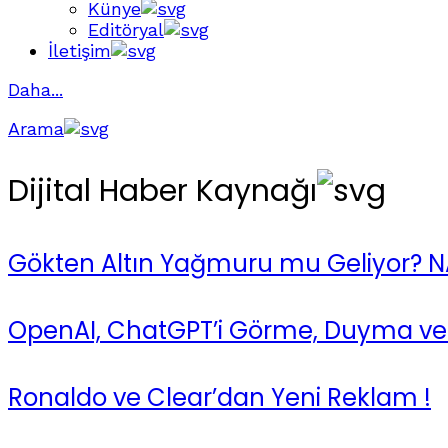
Künye
Editöryal
İletişim
Daha...
Arama
Dijital Haber Kaynağı
Gökten Altın Yağmuru mu Geliyor? NA
OpenAI, ChatGPT’i Görme, Duyma ve 
Ronaldo ve Clear’dan Yeni Reklam !