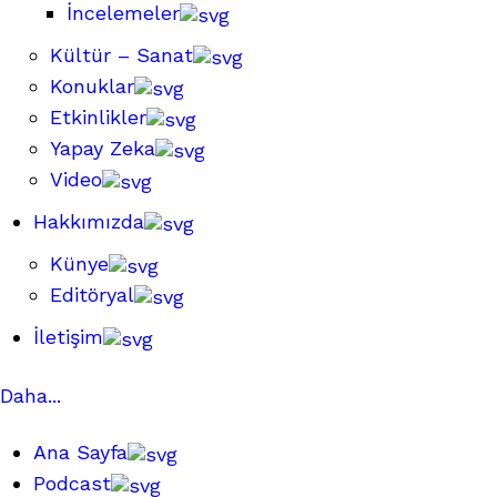
İncelemeler
Kültür – Sanat
Konuklar
Etkinlikler
Yapay Zeka
Video
Hakkımızda
Künye
Editöryal
İletişim
Daha...
Ana Sayfa
Podcast