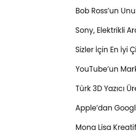
Bob Ross’un Unutulmaz 
Sony, Elektrikli Aracını 
Sizler İçin En İyi Çizim T
YouTube’un Markalar İçi
Türk 3D Yazıcı Üreticisi
Apple’dan Google Chrome
Mona Lisa Kreatiflere Y