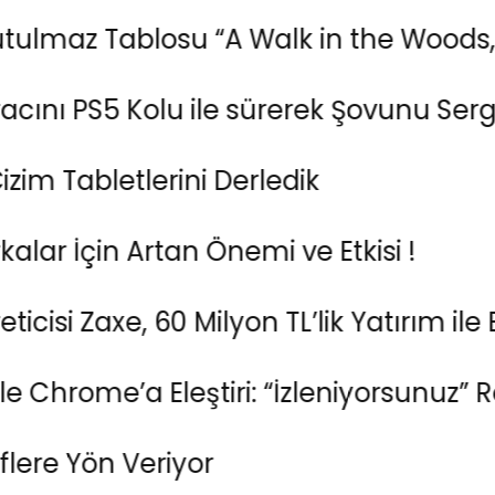
Tablosu “A Walk in the Woods,” Sanat
 PS5 Kolu ile sürerek Şovunu Sergiledi!
Tabletlerini Derledik
in Artan Önemi ve Etkisi !
i Zaxe, 60 Milyon TL’lik Yatırım ile Bü
e’a Eleştiri: “İzleniyorsunuz” Reklam
ön Veriyor