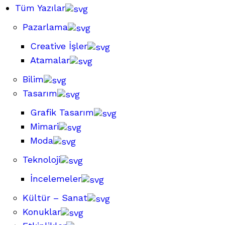
Tüm Yazılar
Pazarlama
Creative İşler
Atamalar
Bilim
Tasarım
Grafik Tasarım
Mimari
Moda
Teknoloji
İncelemeler
Kültür – Sanat
Konuklar