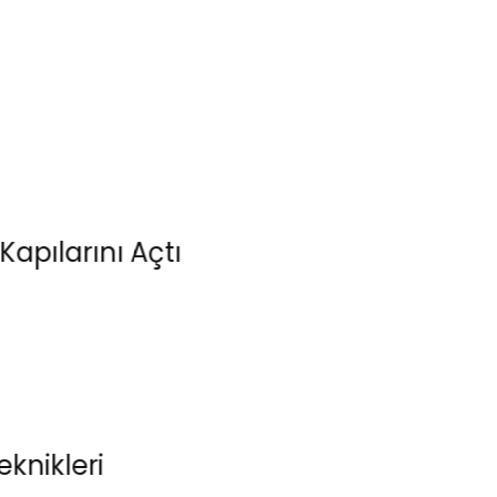
ını Açtı
ri