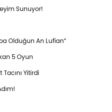
Sunuyor!
uğun An Lufian”
 Oyun
Yitirdi