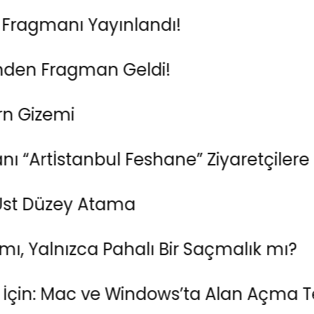
manı Yayınlandı!
Fragman Geldi!
mi​
stanbul Feshane” Ziyaretçilere Kapılar
zey Atama
alnızca Pahalı Bir Saçmalık mı?
Mac ve Windows’ta Alan Açma Teknikle