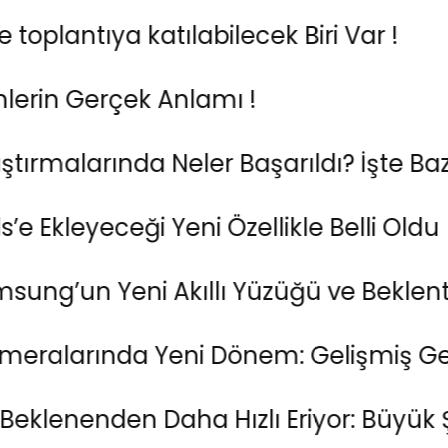
antıya katılabilecek Biri Var !
Gerçek Anlamı !
arında Neler Başarıldı? İşte Bazı Çarp
yeceği Yeni Özellikle Belli Oldu
 Yeni Akıllı Yüzüğü ve Beklentileri
arında Yeni Dönem: Gelişmiş Geniş Aç
den Daha Hızlı Eriyor: Büyük Şehirler 