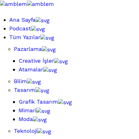
Ana Sayfa
Podcast
Tüm Yazılar
Pazarlama
Creative İşler
Atamalar
Bilim
Tasarım
Grafik Tasarım
Mimari
Moda
Teknoloji