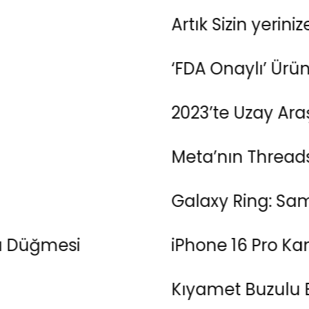
Artık Sizin yerinize topla
‘FDA Onaylı’ Ürünlerin 
2023’te Uzay Araştırmal
Meta’nın Threads’e Ekley
Galaxy Ring: Samsung’un
esi
iPhone 16 Pro Kamerala
Kıyamet Buzulu Beklenen