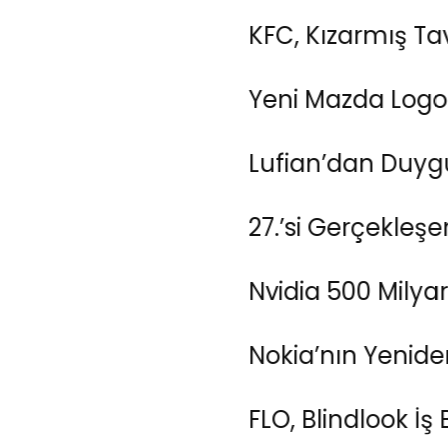
KFC, Kızarmış Tavuk Kok
Yeni Mazda Logosunda B
Lufian’dan Duygulandı
27.’si Gerçekleşen İsta
Nvidia 500 Milyar Dolar D
Nokia’nın Yeniden Diril
FLO, Blindlook İş Birliğİ