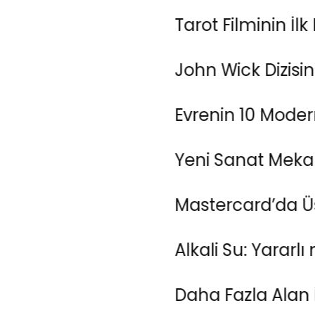
Tarot Filminin İlk Fragm
John Wick Dizisinden F
Evrenin 10 Modern Gizem
Yeni Sanat Mekanı “Artİ
Mastercard’da Üst Dü
Alkali Su: Yararlı mı, Y
Daha Fazla Alan İçin: 