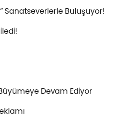
severlerle Buluşuyor!
yümeye Devam Ediyor
ı