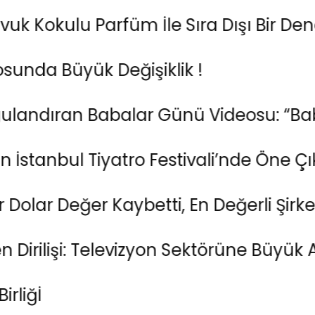
kulu Parfüm İle Sıra Dışı Bir Deneyim 
üyük Değişiklik !
ran Babalar Günü Videosu: “Baba Old
nbul Tiyatro Festivali’nde Öne Çıkan 5
Değer Kaybetti, En Değerli Şirket Tacını 
işi: Televizyon Sektörüne Büyük Adım!