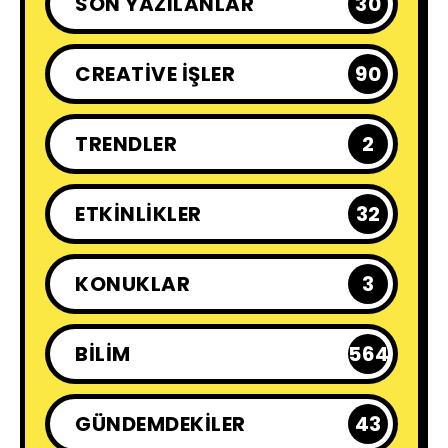
SON YAZILANLAR
30
CREATIVE İŞLER
90
TRENDLER
2
ETKINLIKLER
32
KONUKLAR
3
BILIM
564
GÜNDEMDEKILER
43