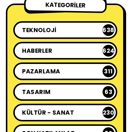
KATEGORILER
TEKNOLOJI
638
HABERLER
624
PAZARLAMA
311
TASARIM
63
KÜLTÜR - SANAT
230