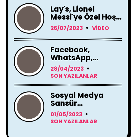
Lay's, Lionel
Messi'ye Özel Hoş
Geldin Mesajı!
26/07/2023
VIDEO
Facebook,
WhatsApp,
Instagram Yapay
28/04/2023
Zeka Araçları
SON YAZILANLAR
Kullanacak
Sosyal Medya
Sansür
Tartışmaları
01/05/2023
SON YAZILANLAR