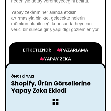
nedeniyle detay veremeyeceğini belirtti.
Yapay zekânın her alanda etkisini
artırmasıyla birlikte, gelecekte nelerin
mümkün olabileceği konusunda heyecan
verici bir sürece giriş yapıldığı gözlemleniyor.
ETIKETLENDI:
PAZARLAMA
YAPAY ZEKA
ÖNCEKI YAZI
Shopify, Ürün Görsellerine
Yapay Zeka Ekledi