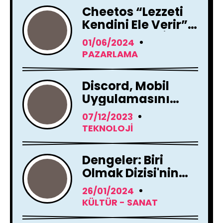
Cheetos “Lezzeti
Kendini Ele Verir”
Reklam Filmi İle
01/06/2024
Yayında !
PAZARLAMA
Discord, Mobil
Uygulamasını
Tamamen
07/12/2023
Yenileme Kararı
TEKNOLOJI
Aldı
Dengeler: Biri
Olmak Dizisi'nin
Çekimleri Başladı !
26/01/2024
KÜLTÜR - SANAT