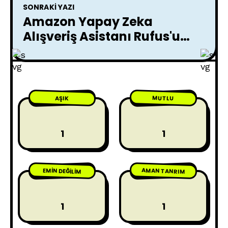
SONRAKI YAZI
Amazon Yapay Zeka
Alışveriş Asistanı Rufus'u
Tanıttı
MUTLU
AŞIK
1
1
AMAN TANRIM
EMIN DEĞILIM
1
1