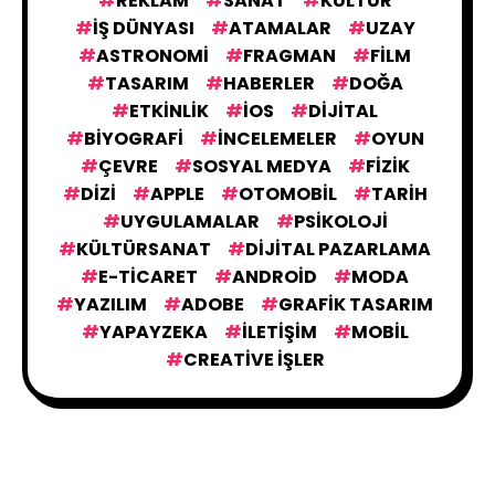
REKLAM
SANAT
KÜLTÜR
IŞ DÜNYASI
ATAMALAR
UZAY
ASTRONOMI
FRAGMAN
FILM
TASARIM
HABERLER
DOĞA
ETKINLIK
IOS
DIJITAL
BIYOGRAFI
İNCELEMELER
OYUN
ÇEVRE
SOSYAL MEDYA
FIZIK
DIZI
APPLE
OTOMOBIL
TARIH
UYGULAMALAR
PSIKOLOJI
KÜLTÜRSANAT
DIJITAL PAZARLAMA
E-TICARET
ANDROID
MODA
YAZILIM
ADOBE
GRAFIK TASARIM
YAPAYZEKA
İLETIŞIM
MOBIL
CREATIVE İŞLER