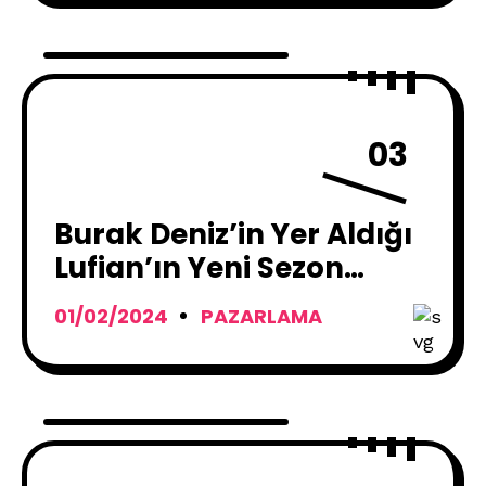
03
Burak Deniz’in Yer Aldığı
Lufian’ın Yeni Sezon
Reklam Filmi Yayınlandı:
01/02/2024
PAZARLAMA
“Kendin Olduğun Her An
Lufian”