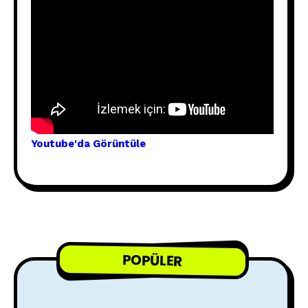
Youtube'
da Görünt
üle
POPÜLER