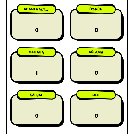
ÜZGÜN
ADAMI HASTA ETME
0
0
HAHAHA
AĞLAMA
1
0
ŞAPŞAL
DELI
0
0