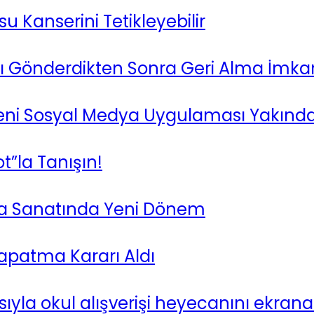
 Kanserini Tetikleyebilir
zı Gönderdikten Sonra Geri Alma İmka
Yeni Sosyal Medya Uygulaması Yakında
t”la Tanışın!
eka Sanatında Yeni Dönem
patma Kararı Aldı
la okul alışverişi heyecanını ekrana 