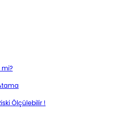
r mi?
 Atama
ski Ölçülebilir !