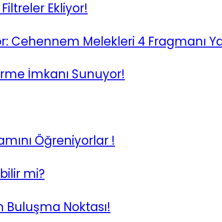
ltreler Ekliyor!
or: Cehennem Melekleri 4 Fragmanı Ya
ndirme İmkanı Sunuyor!
amını Öğreniyorlar !
bilir mi?
ğın Buluşma Noktası!