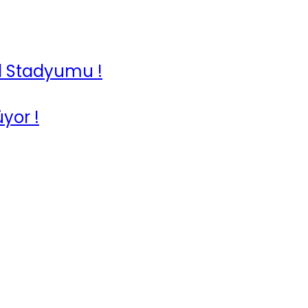
ol Stadyumu !
yor !