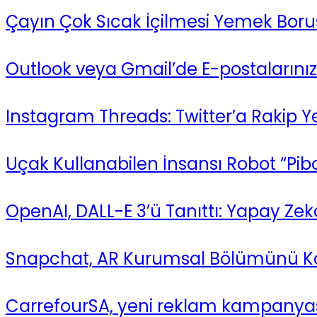
Çayın Çok Sıcak İçilmesi Yemek Borusu
Outlook veya Gmail’de E-postalarını
Instagram Threads: Twitter’a Rakip 
Uçak Kullanabilen İnsansı Robot “Pibo
OpenAI, DALL-E 3’ü Tanıttı: Yapay Z
Snapchat, AR Kurumsal Bölümünü Ka
CarrefourSA, yeni reklam kampanyasıy