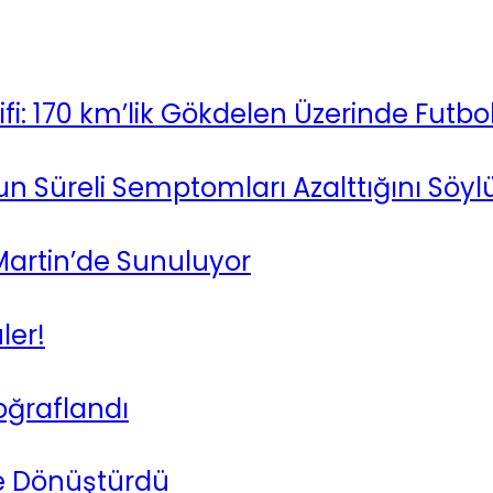
ifi: 170 km’lik Gökdelen Üzerinde Futb
un Süreli Semptomları Azalttığını Söylü
 Martin’de Sunuluyor
ler!
toğraflandı
ne Dönüştürdü