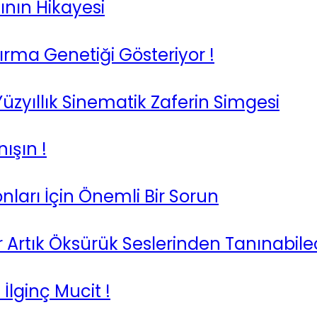
nın Hikayesi
tırma Genetiği Gösteriyor !
Yüzyıllık Sinematik Zaferin Simgesi
ışın !
ları İçin Önemli Bir Sorun
r Artık Öksürük Seslerinden Tanınabil
İlginç Mucit !