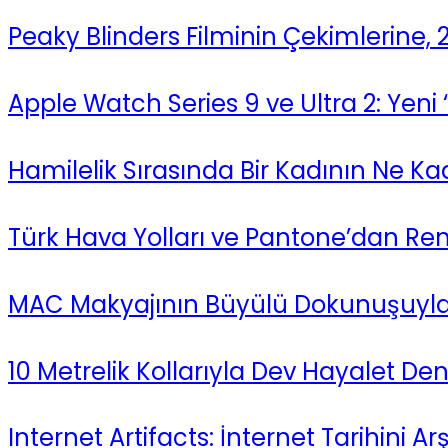
Peaky Blinders Filminin Çekimlerine,
Apple Watch Series 9 ve Ultra 2: Yeni ‘Ç
Hamilelik Sırasında Bir Kadının Ne Kad
Türk Hava Yolları ve Pantone’dan Renkli 
MAC Makyajının Büyülü Dokunuşuyla İl
10 Metrelik Kollarıyla Dev Hayalet De
Internet Artifacts: İnternet Tarihini Arş