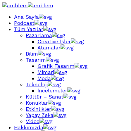
Ana Sayfa
Podcast
Tüm Yazılar
Pazarlama
Creative İşler
Atamalar
Bilim
Tasarım
Grafik Tasarım
Mimari
Moda
Teknoloji
İncelemeler
Kültür – Sanat
Konuklar
Etkinlikler
Yapay Zeka
Video
Hakkımızda