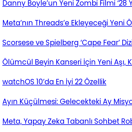
Danny Boyle’un Yeni Zombi Filmi ‘28 Yıl
Meta’nın Threads’e Ekleyeceği Yeni Öze
Scorsese ve Spielberg ‘Cape Fear’ Dizisi
Ölümcül Beyin Kanseri İçin Yeni Aşı,
watchOS 10’da En İyi 22 Özellik
Ayın Küçülmesi: Gelecekteki Ay Misyon
Meta, Yapay Zeka Tabanlı Sohbet Robo