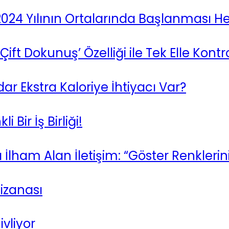
 2024 Yılının Ortalarında Başlanması H
ift Dokunuş’ Özelliği ile Tek Elle Kontr
ar Ekstra Kaloriye İhtiyacı Var?
Bir İş Birliği!
ham Alan İletişim: “Göster Renklerini
nizanası
ivliyor