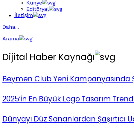
Künye
Editöryal
İletişim
Daha...
Arama
Dijital Haber Kaynağı
Beymen Club Yeni Kampanyasında Şeh
2025’in En Büyük Logo Tasarım Trendle
Dünyayı Düz Sananlardan Şaşırtıcı Uç