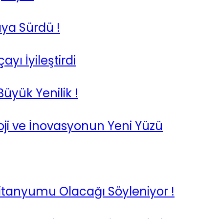
saya Sürdü !
yı İyileştirdi
Büyük Yenilik !
oji ve İnovasyonun Yeni Yüzü
Titanyumu Olacağı Söyleniyor !