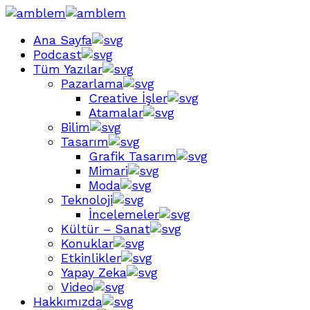
Ana Sayfa
Podcast
Tüm Yazılar
Pazarlama
Creative İşler
Atamalar
Bilim
Tasarım
Grafik Tasarım
Mimari
Moda
Teknoloji
İncelemeler
Kültür – Sanat
Konuklar
Etkinlikler
Yapay Zeka
Video
Hakkımızda