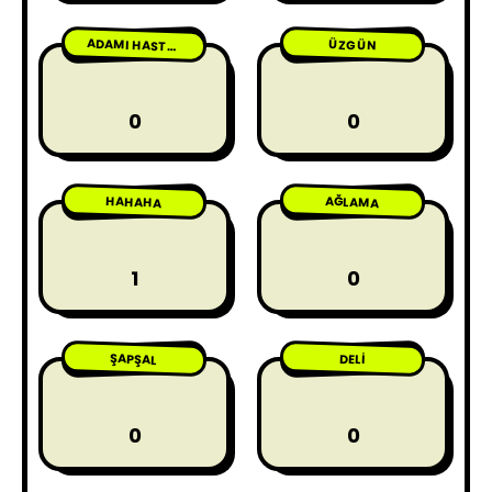
ÜZGÜN
ADAMI HASTA ETME
0
0
HAHAHA
AĞLAMA
1
0
ŞAPŞAL
DELI
0
0