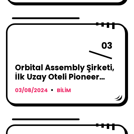
03
Orbital Assembly Şirketi,
İlk Uzay Oteli Pioneer
İstasyonu’nu 2025 Yılında
03/08/2024
BILIM
Açıyor