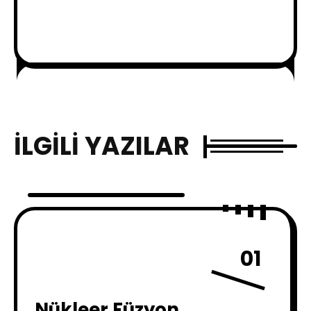
İLGILI YAZILAR
01
Nükleer Füzyon