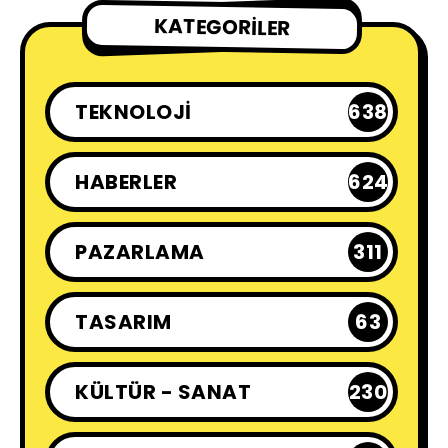
KATEGORILER
TEKNOLOJI
638
HABERLER
624
PAZARLAMA
311
TASARIM
63
KÜLTÜR - SANAT
230