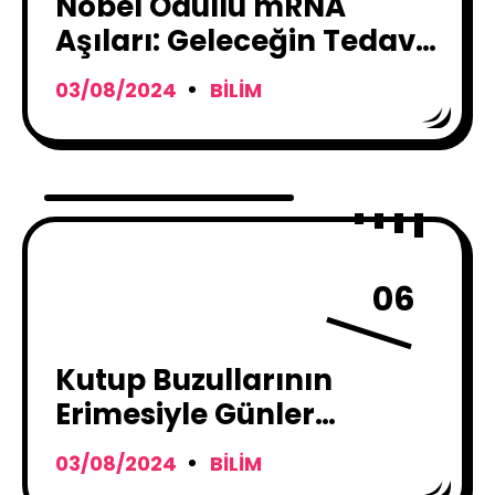
Nobel Ödüllü mRNA
Aşıları: Geleceğin Tedavi
Yöntemleri
03/08/2024
BILIM
06
Kutup Buzullarının
Erimesiyle Günler
Uzayacak !
03/08/2024
BILIM