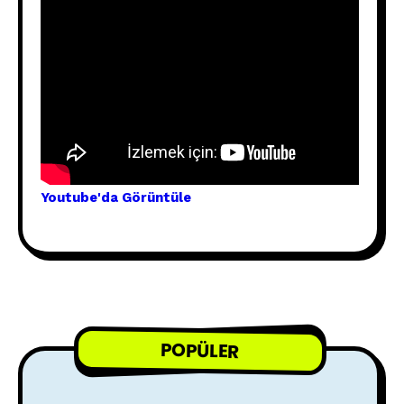
Youtube'
da Görünt
üle
POPÜLER