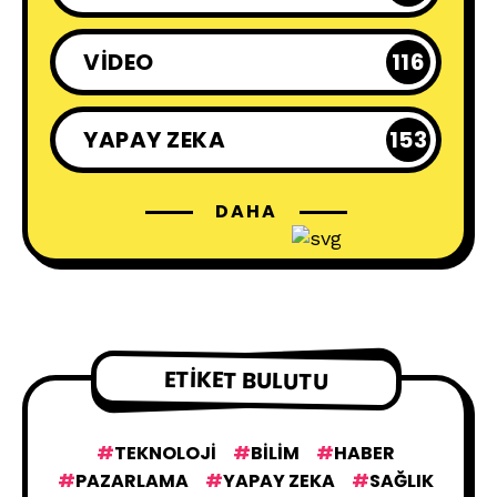
VIDEO
116
YAPAY ZEKA
153
DAHA
ETIKET BULUTU
TEKNOLOJI
BILIM
HABER
PAZARLAMA
YAPAY ZEKA
SAĞLIK