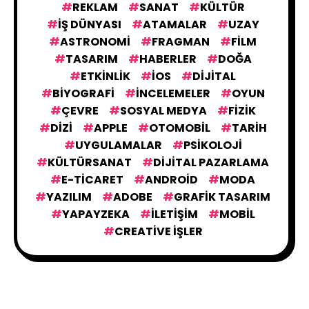
REKLAM
SANAT
KÜLTÜR
IŞ DÜNYASI
ATAMALAR
UZAY
ASTRONOMI
FRAGMAN
FILM
TASARIM
HABERLER
DOĞA
ETKINLIK
IOS
DIJITAL
BIYOGRAFI
İNCELEMELER
OYUN
ÇEVRE
SOSYAL MEDYA
FIZIK
DIZI
APPLE
OTOMOBIL
TARIH
UYGULAMALAR
PSIKOLOJI
KÜLTÜRSANAT
DIJITAL PAZARLAMA
E-TICARET
ANDROID
MODA
YAZILIM
ADOBE
GRAFIK TASARIM
YAPAYZEKA
İLETIŞIM
MOBIL
CREATIVE İŞLER