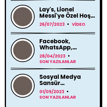
Lay's, Lionel
Messi'ye Özel Hoş
Geldin Mesajı!
26/07/2023
VIDEO
Facebook,
WhatsApp,
Instagram Yapay
28/04/2023
Zeka Araçları
SON YAZILANLAR
Kullanacak
Sosyal Medya
Sansür
Tartışmaları
01/05/2023
SON YAZILANLAR