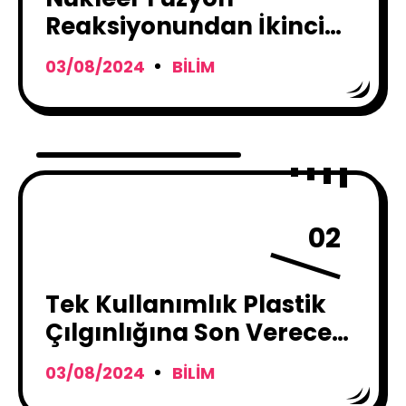
Reaksiyonundan İkinci
Defa Enerji Üretildi
03/08/2024
BILIM
02
Tek Kullanımlık Plastik
Çılgınlığına Son Verecek
Çözüm Geldi !
03/08/2024
BILIM