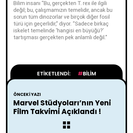
Bilim insanı “Bu, gerçekten T. rex ile ilgili
değil; bu, çalışmamızın temelidir, ancak bu
sorun tüm dinozorlar ve birçok diğer fosil
türü için geçerlidir,” diyor. “Sadece birkaç
iskelet temelinde ‘hangisi en büyüğü?’
tartışması gerçekten pek anlamlı değil.”
ETIKETLENDI:
BILIM
ÖNCEKI YAZI
Marvel Stüdyoları’nın Yeni
Film Takvimi Açıklandı !