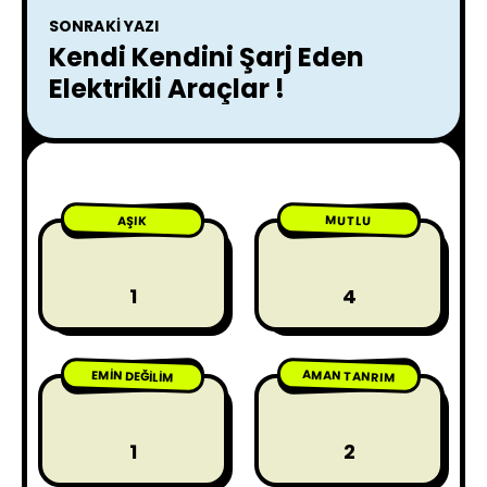
SONRAKI YAZI
Kendi Kendini Şarj Eden
Elektrikli Araçlar !
MUTLU
AŞIK
1
4
AMAN TANRIM
EMIN DEĞILIM
1
2