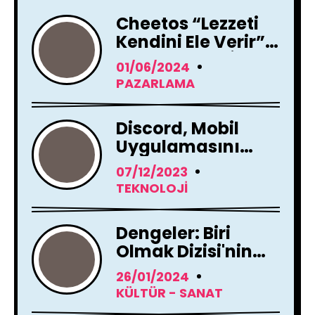
Cheetos “Lezzeti
Kendini Ele Verir”
Reklam Filmi İle
01/06/2024
Yayında !
PAZARLAMA
Discord, Mobil
Uygulamasını
Tamamen
07/12/2023
Yenileme Kararı
TEKNOLOJI
Aldı
Dengeler: Biri
Olmak Dizisi'nin
Çekimleri Başladı !
26/01/2024
KÜLTÜR - SANAT