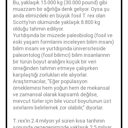
Bu, yaklaşık 15.000 kg (30.000 pound) gibi
muazzam bir ağırlığa denk geliyor. Oysa şu
anda elimizdeki en büyük fosil T. rex olan
Scotty’nin ölümünde yaklaşık 8.800 kg
olduğu tahmin ediliyor.
Yurtdışında bir müzede paleobiolog (fosil ve
eski yaşam formlarını inceleyen bilim insanı)
bilim insanı ve yurtdışında üniversiteside
paleontolog (fosil bilimci) bilim insanlarının
bir türün boyut aralığını küçük bir veri
örneğinden tahmin etmeye çalışırken
karşılaştığı zorlukları ele alıyorlar.
Araştırmacılar, “Eğer popülasyon
örneklemesi hem yoğun hem de mekansal
ve zamansal olarak kapsamlı değilse,
mevcut türler için bile vücut boyutunun üst
sınırlarını belirlemek zor olabilir,” diyorlar.
T. rex’in 2.4 milyon yıl süren kısa tarihinin
sonunda gezegenimizde yaklaşık 2.5 milyar