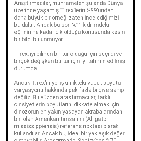
Araştırmacılar, muhtemelen şu anda Dünya
üzerinde yaşamış T. rex’lerin %99’undan
daha büyük bir örneği zaten incelediğimizi
buldular. Ancak bu son %1’lik dilimdeki
eğrinin ne kadar dik olduğu konusunda kesin
bir bilgi bulunmuyor.
T. rex, iyi bilinen bir tür olduğu için seçildi ve
birçok değişken bu tür için iyi tahmin edilmiş
durumda.
Ancak T. rex’in yetişkinlikteki vücut boyutu
varyasyonu hakkında pek fazla bilgiye sahip
değiliz. Bu yüzden araştırmacılar, farklı
cinsiyetlerin boyutlarını dikkate almak için
dinozorun en yakın yaşayan akrabalarından
biri olan Amerikan timsahını (Alligator
mississippiensis) referans noktası olarak
kullandılar. Ancak bu, ideal bir yaklaşık değer
olmayabilir. Araştırmada, Scotty’den %70