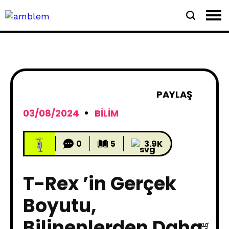
PAYLAŞ
03/08/2024
BILIM
0
5
3.9K
T-Rex ’in Gerçek
Boyutu,
Bilinenlerden Daha