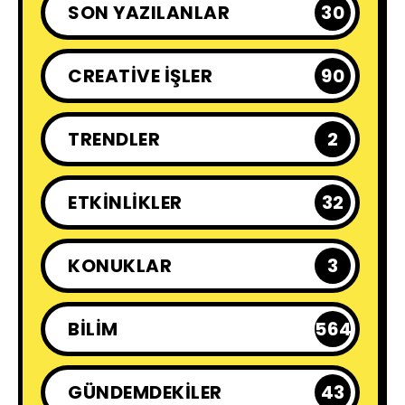
SON YAZILANLAR
30
CREATIVE İŞLER
90
TRENDLER
2
ETKINLIKLER
32
KONUKLAR
3
BILIM
564
GÜNDEMDEKILER
43