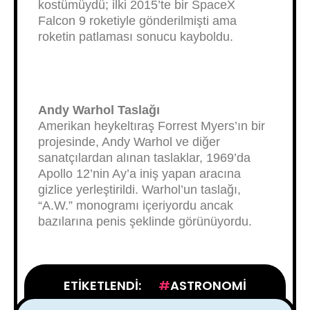
kostümüydü; ilki 2015’te bir SpaceX
Falcon 9 roketiyle gönderilmişti ama
roketin patlaması sonucu kayboldu.
Andy Warhol Taslağı
Amerikan heykeltıraş Forrest Myers’ın bir
projesinde, Andy Warhol ve diğer
sanatçılardan alınan taslaklar, 1969’da
Apollo 12’nin Ay’a iniş yapan aracına
gizlice yerleştirildi. Warhol’un taslağı,
“A.W.” monogramı içeriyordu ancak
bazılarına penis şeklinde görünüyordu.
ETIKETLENDI:
ASTRONOMI