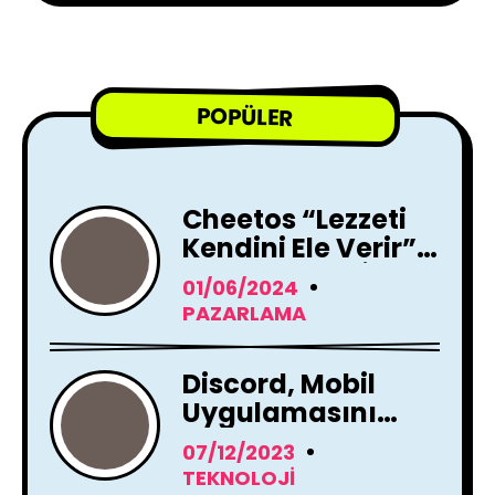
POPÜLER
Cheetos “Lezzeti
Kendini Ele Verir”
Reklam Filmi İle
01/06/2024
Yayında !
PAZARLAMA
Discord, Mobil
Uygulamasını
Tamamen
07/12/2023
Yenileme Kararı
TEKNOLOJI