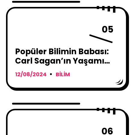
05
Popüler Bilimin Babası:
Carl Sagan’ın Yaşamı
Hakkında Bilinmeyenler
12/08/2024
BILIM
06