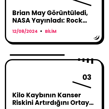
Brian May Görüntüledi,
NASA Yayınladı: Rock
Efsanesi, Bu Kez de Bilime
12/08/2024
BILIM
Damga Vurdu!
03
Kilo Kaybının Kanser
Riskini Artırdığını Ortaya