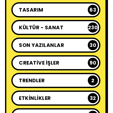
TASARIM
63
KÜLTÜR - SANAT
230
SON YAZILANLAR
30
CREATIVE İŞLER
90
TRENDLER
2
ETKINLIKLER
32