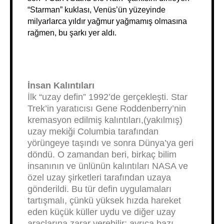
“Starman” kuklası, Venüs’ün yüzeyinde
milyarlarca yıldır yağmur yağmamış olmasına
rağmen, bu şarkı yer aldı.
İnsan Kalıntıları
İlk “uzay defin” 1992’de gerçekleşti. Star
Trek’in yaratıcısı Gene Roddenberry’nin
kremasyon edilmiş kalıntıları,(yakılmış)
uzay mekiği Columbia tarafından
yörüngeye taşındı ve sonra Dünya’ya geri
döndü. O zamandan beri, birkaç bilim
insanının ve ünlünün kalıntıları NASA ve
özel uzay şirketleri tarafından uzaya
gönderildi. Bu tür defin uygulamaları
tartışmalı, çünkü yüksek hızda hareket
eden küçük küller uydu ve diğer uzay
araçlarına zarar verebilir; ayrıca bazı