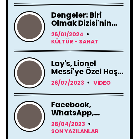
Aldı
Dengeler: Biri
Olmak Dizisi'nin
Çekimleri Başladı !
26/01/2024
KÜLTÜR - SANAT
Lay's, Lionel
Messi'ye Özel Hoş
Geldin Mesajı!
26/07/2023
VIDEO
Facebook,
WhatsApp,
Instagram Yapay
28/04/2023
Zeka Araçları
SON YAZILANLAR
Kullanacak