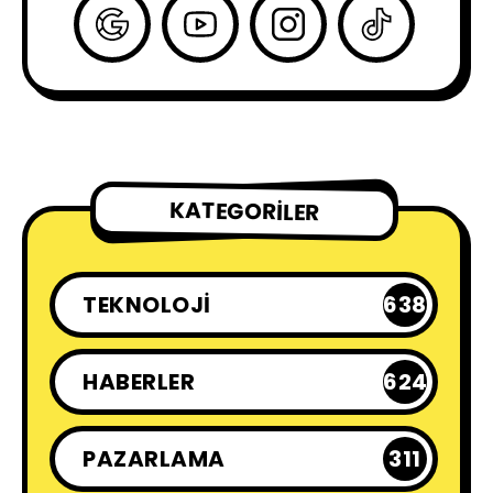
KATEGORILER
TEKNOLOJI
638
HABERLER
624
PAZARLAMA
311