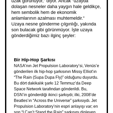
uzak görünüyor,” diyor. Ancak “uzayda
dolaşan nesneler daha yaygın hale geldikçe,
hem sembolik hem de ekonomik
anlamlarının azalması muhtemeldir.”
Uzaya nesne gönderme çılgınlığı, yakında
son bulacak gibi görünmüyor. İşte uzaya
gönderdiğimiz bazı ilginç şeyler:
Bir Hip-Hop Şarkısı
NASA’nın Jet Propulsion Laboratory’si, Venüs’e
gönderilen ilk hip-hop şarkısının Missy Elliot’ın
“The Rain (Supa Dupa Fly)” olduğunu duyurdu.
Bu dört dakikalık şarkı 12 Temmuz’da Deep
Space Network tarafından gönderildi. Bu,
DSN’in gönderdiği ikinci şarkıydı; ilki, 2008’de
Beatles’ın “Across the Universe” şarkısıydı. Jet
Propulsion Laboratory’nin espri anlayışı var; en
son “I Can’t Stand the Rain” şarkısını dinleyen