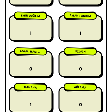
AMAN TANRIM
EMIN DEĞILIM
1
1
ÜZGÜN
ADAMI HASTA ETME
0
0
HAHAHA
AĞLAMA
1
0