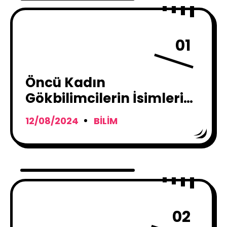
01
Öncü Kadın
Gökbilimcilerin İsimleri
Asteroitlere Verildi
12/08/2024
BILIM
02