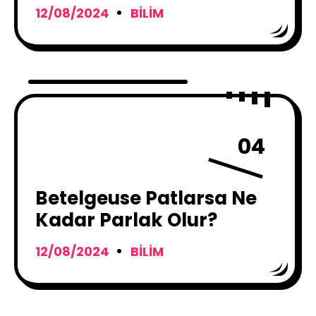
Çıkaran Yeni Çalışma
12/08/2024
BILIM
04
Betelgeuse Patlarsa Ne
Kadar Parlak Olur?
12/08/2024
BILIM