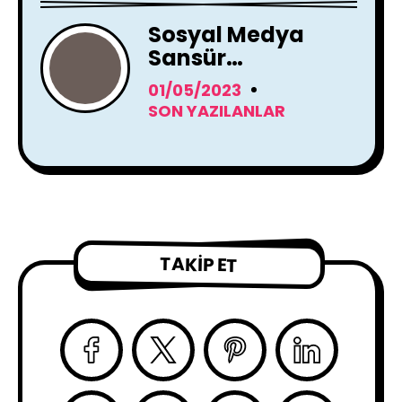
Sosyal Medya
Sansür
Tartışmaları
01/05/2023
SON YAZILANLAR
TAKIP ET