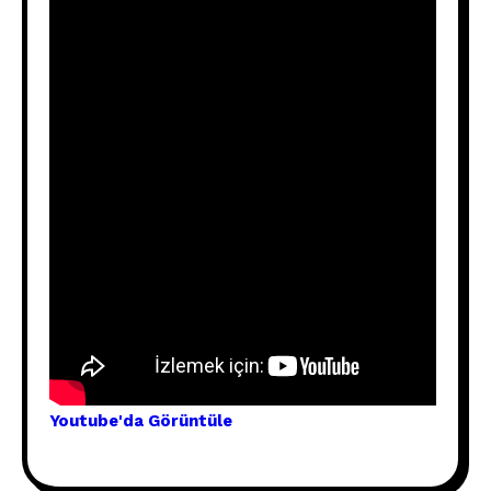
Youtube'
da Görünt
üle