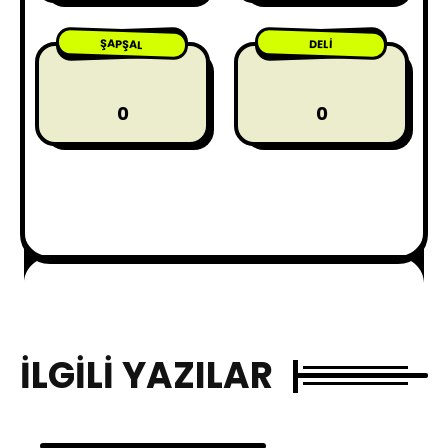
ŞAPŞAL
DELI
0
0
İLGILI YAZILAR