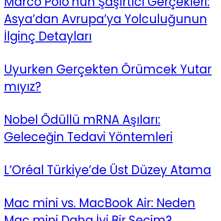
Marco Polo’nun Şaşırtıcı Gerçekleri:
Asya’dan Avrupa’ya Yolculuğunun
İlginç Detayları
Uyurken Gerçekten Örümcek Yutar
mıyız?
Nobel Ödüllü mRNA Aşıları:
Geleceğin Tedavi Yöntemleri
L’Oréal Türkiye’de Üst Düzey Atama
Mac mini vs. MacBook Air: Neden
Mac mini Daha İyi Bir Seçim?