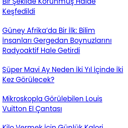
Bir Şekilde Korunmuş Halde
Keşfedildi
Güney Afrika’da Bir İlk: Bilim
İnsanları Gergedan Boynuzlarını
Radyoaktif Hale Getirdi
Süper Mavi Ay Neden İki Yıl İçinde İki
Kez Görülecek?
Mikroskopla Görülebilen Louis
Vuitton El Çantası
Kilo Vermek İçin Günlük Kalori