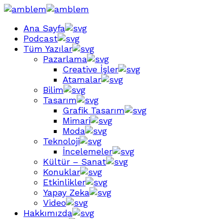
Ana Sayfa
Podcast
Tüm Yazılar
Pazarlama
Creative İşler
Atamalar
Bilim
Tasarım
Grafik Tasarım
Mimari
Moda
Teknoloji
İncelemeler
Kültür – Sanat
Konuklar
Etkinlikler
Yapay Zeka
Video
Hakkımızda