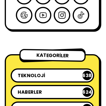
KATEGORILER
TEKNOLOJI
638
HABERLER
624