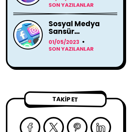
Zeka Araçları
SON YAZILANLAR
Kullanacak
Sosyal Medya
Sansür
Tartışmaları
01/05/2023
SON YAZILANLAR
TAKIP ET