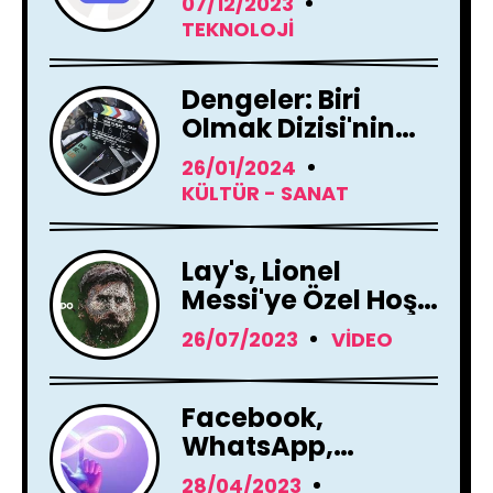
07/12/2023
Yenileme Kararı
TEKNOLOJI
Aldı
Dengeler: Biri
Olmak Dizisi'nin
Çekimleri Başladı !
26/01/2024
KÜLTÜR - SANAT
Lay's, Lionel
Messi'ye Özel Hoş
Geldin Mesajı!
26/07/2023
VIDEO
Facebook,
WhatsApp,
Instagram Yapay
28/04/2023