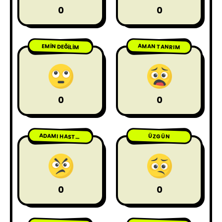
0
0
AMAN TANRIM
EMIN DEĞILIM
0
0
ÜZGÜN
ADAMI HASTA ETME
0
0