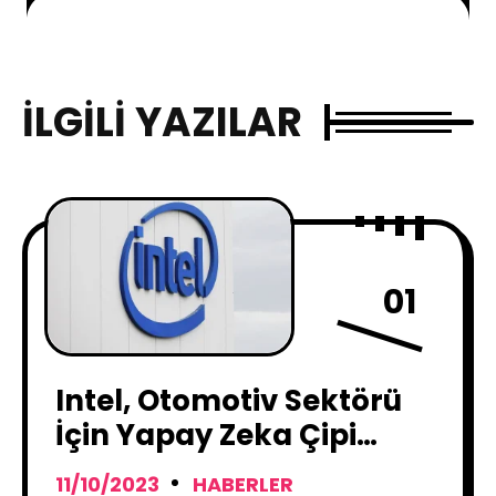
İLGILI YAZILAR
01
Intel, Otomotiv Sektörü
İçin Yapay Zeka Çipi
Tanıttı
11/10/2023
HABERLER