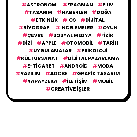
ASTRONOMI
FRAGMAN
FILM
TASARIM
HABERLER
DOĞA
KONUKLAR
3
ETKINLIK
IOS
DIJITAL
BIYOGRAFI
İNCELEMELER
OYUN
ÇEVRE
SOSYAL MEDYA
FIZIK
BILIM
564
DIZI
APPLE
OTOMOBIL
TARIH
UYGULAMALAR
PSIKOLOJI
KÜLTÜRSANAT
GÜNDEMDEKILER
DIJITAL PAZARLAMA
43
E-TICARET
ANDROID
MODA
YAZILIM
ADOBE
GRAFIK TASARIM
VIDEO
116
YAPAYZEKA
İLETIŞIM
MOBIL
CREATIVE İŞLER
YAPAY ZEKA
153