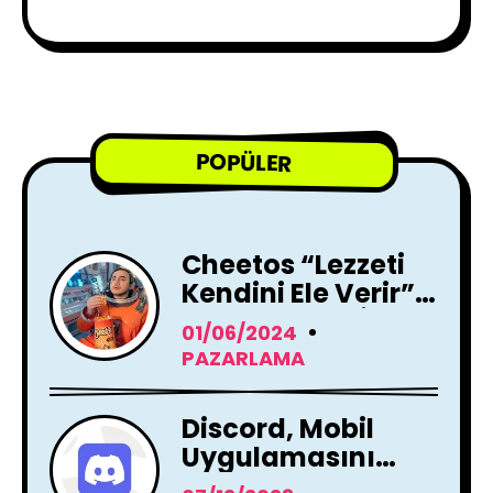
POPÜLER
Cheetos “Lezzeti
Kendini Ele Verir”
Reklam Filmi İle
01/06/2024
Yayında !
PAZARLAMA
Discord, Mobil
Uygulamasını
Tamamen