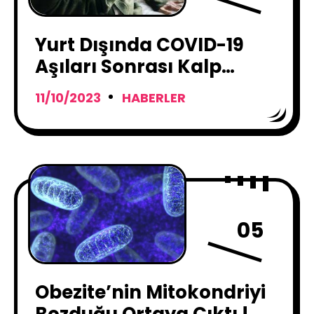
Yurt Dışında COVID-19
Aşıları Sonrası Kalp
Krizleri ve Felç Vakaları
11/10/2023
HABERLER
Azaldı !
05
Obezite’nin Mitokondriyi