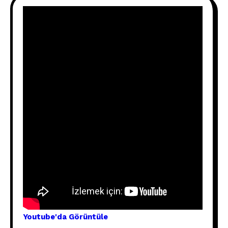
Youtube'
da Görünt
üle