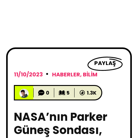
PAYLAŞ
11/10/2023
HABERLER
,
BILIM
0
5
1.3K
NASA’nın Parker
Güneş Sondası,