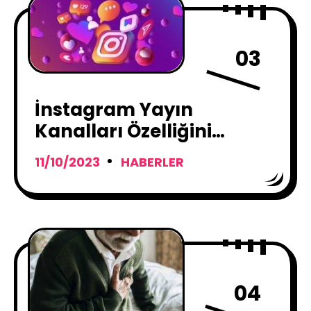
03
İnstagram Yayın
Kanalları Özelliğini
Kullanıma Sunuyor
11/10/2023
HABERLER
04