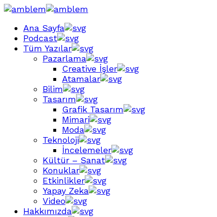
Ana Sayfa
Podcast
Tüm Yazılar
Pazarlama
Creative İşler
Atamalar
Bilim
Tasarım
Grafik Tasarım
Mimari
Moda
Teknoloji
İncelemeler
Kültür – Sanat
Konuklar
Etkinlikler
Yapay Zeka
Video
Hakkımızda