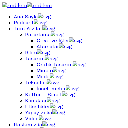
Ana Sayfa
Podcast
Tüm Yazılar
Pazarlama
Creative İşler
Atamalar
Bilim
Tasarım
Grafik Tasarım
Mimari
Moda
Teknoloji
İncelemeler
Kültür – Sanat
Konuklar
Etkinlikler
Yapay Zeka
Video
Hakkımızda