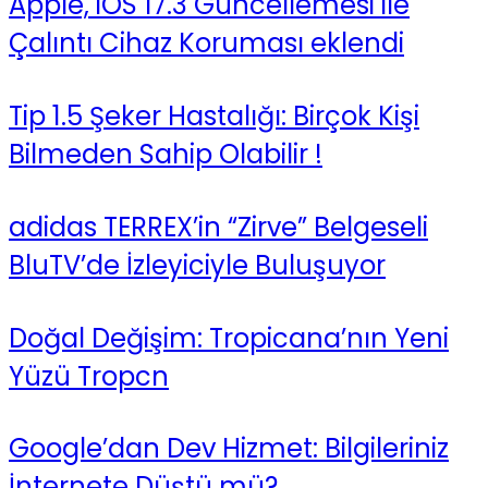
Apple, iOS 17.3 Güncellemesi ile
Çalıntı Cihaz Koruması eklendi
Tip 1.5 Şeker Hastalığı: Birçok Kişi
Bilmeden Sahip Olabilir !
adidas TERREX’in “Zirve” Belgeseli
BluTV’de İzleyiciyle Buluşuyor
Doğal Değişim: Tropicana’nın Yeni
Yüzü Tropcn
Google’dan Dev Hizmet: Bilgileriniz
İnternete Düştü mü?