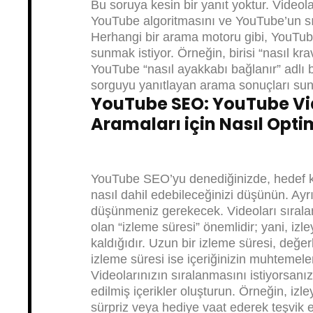
Bu soruya kesin bir yanıt yoktur. Video
YouTube algoritmasını ve YouTube’un sı
Herhangi bir arama motoru gibi, YouTub
sunmak istiyor. Örneğin, birisi “nasıl k
YouTube “nasıl ayakkabı bağlanır” adlı b
sorguyu yanıtlayan arama sonuçları sun
YouTube SEO: YouTube Vi
Aramaları için Nasıl Optim
YouTube SEO’yu denediğinizde, hedef kitl
nasıl dahil edebileceğinizi düşünün. Ayrı
düşünmeniz gerekecek. Videoları sıralark
olan “izleme süresi” önemlidir; yani, izl
kaldığıdır. Uzun bir izleme süresi, değer
izleme süresi ise içeriğinizin muhtemel
Videolarınızın sıralanmasını istiyorsanı
edilmiş içerikler oluşturun. Örneğin, izle
sürpriz veya hediye vaat ederek teşvik ed