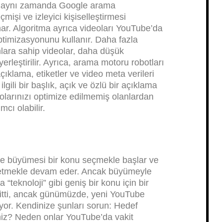
l, aynı zamanda Google arama
işi ve izleyici kişiselleştirmesi
ynar. Algoritma ayrıca videoları YouTube’da
ptimizasyonunu kullanır. Daha fazla
lara sahip videolar, daha düşük
erleştirilir. Ayrıca, arama motoru robotları
çıklama, etiketler ve video meta verileri
ilgili bir başlık, açık ve özlü bir açıklama
deolarınızı optimize edilmemiş olanlardan
mcı olabilir.
itle büyümesi bir konu seçmekle başlar ve
 etmekle devam eder. Ancak büyümeyle
 “teknoloji” gibi geniş bir konu için bir
itti, ancak günümüzde, yeni YouTube
iyor. Kendinize şunları sorun: Hedef
iniz? Neden onlar YouTube’da vakit