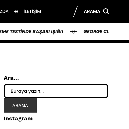
IZDA
İLETIŞIM
ARAMA
ME TESTINDE BAŞARI IŞIĞI!
GEORGE CLOONEY VE
Ara…
Instagram