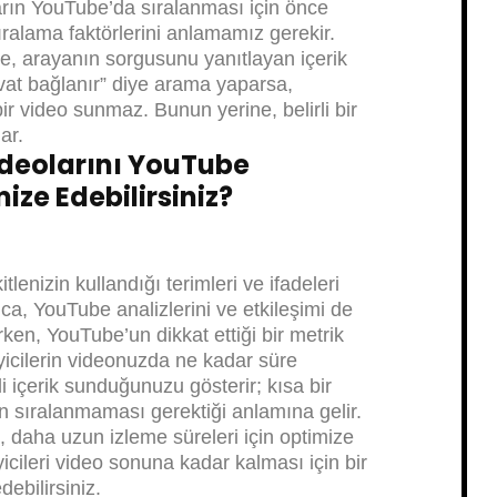
ların YouTube’da sıralanması için önce
ralama faktörlerini anlamamız gerekir.
e, arayanın sorgusunu yanıtlayan içerik
ravat bağlanır” diye arama yaparsa,
ir video sunmaz. Bunun yerine, belirli bir
ar.
deolarını YouTube
ize Edebilirsiniz?
enizin kullandığı terimleri ve ifadeleri
ca, YouTube analizlerini ve etkileşimi de
en, YouTube’un dikkat ettiği bir metrik
eyicilerin videonuzda ne kadar süre
li içerik sunduğunuzu gösterir; kısa bir
en sıralanmaması gerektiği anlamına gelir.
z, daha uzun izleme süreleri için optimize
yicileri video sonuna kadar kalması için bir
ebilirsiniz.