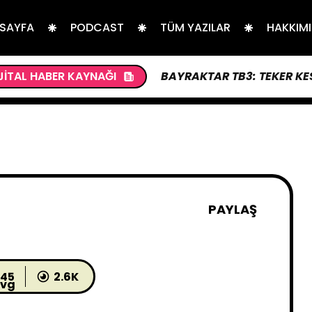
 SAYFA
PODCAST
TÜM YAZILAR
HAKKIM
JITAL HABER KAYNAĞI
BAYRAKTAR TB3: TEKER KES
PAYLAŞ
45
2.6K