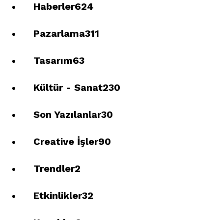
Haberler
624
Pazarlama
311
Tasarım
63
Kültür - Sanat
230
Son Yazılanlar
30
Creative İşler
90
Trendler
2
Etkinlikler
32