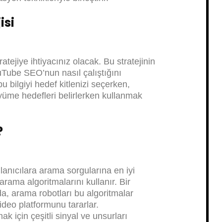
isi
atejiye ihtiyacınız olacak. Bu stratejinin
uTube SEO’nun nasıl çalıştığını
bilgiyi hedef kitlenizi seçerken,
büyüme hedefleri belirlerken kullanmak
?
lanıcılara arama sorgularına en iyi
rama algoritmalarını kullanır. Bir
a, arama robotları bu algoritmalar
ideo platformunu tararlar.
k için çeşitli sinyal ve unsurları