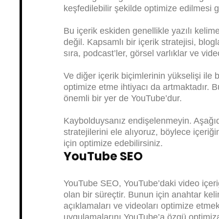
keşfedilebilir şekilde optimize edilmesi g
Bu içerik eskiden genellikle yazılı kelim
değil. Kapsamlı bir içerik stratejisi, blog
sıra, podcast’ler, görsel varlıklar ve vide
Ve diğer içerik biçimlerinin yükselişi ile 
optimize etme ihtiyacı da artmaktadır. 
önemli bir yer de YouTube’dur.
Kaybolduysanız endişelenmeyin. Aşağıd
stratejilerini ele alıyoruz, böylece içeriğ
için optimize edebilirsiniz.
YouTube SEO
YouTube SEO, YouTube’daki video içeriği
olan bir süreçtir. Bunun için anahtar kel
açıklamaları ve videoları optimize etm
uygulamalarını YouTube’a özgü optimizasy