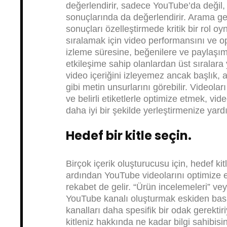
değerlendirir, sadece YouTube’da deği
sonuçlarında da değerlendirir. Arama geçm
sonuçları özelleştirmede kritik bir rol o
sıralamak için video performansını ve o
izleme süresine, beğenilere ve paylaşım
etkileşime sahip olanlardan üst sıralara y
video içeriğini izleyemez ancak başlık, a
gibi metin unsurlarını görebilir. Videoları 
ve belirli etiketlerle optimize etmek, vi
daha iyi bir şekilde yerleştirmenize yardı
Hedef bir kitle seçin.
Birçok içerik oluşturucusu için, hedef k
ardından YouTube videolarını optimize
rekabet de gelir. “Ürün incelemeleri” veya
YouTube kanalı oluşturmak eskiden bas
kanalları daha spesifik bir odak gerektir
kitleniz hakkında ne kadar bilgi sahibis