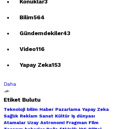
Konuklar
3
Bilim
564
Gündemdekiler
43
Video
116
Yapay Zeka
153
Daha
Etiket Bulutu
Teknoloji
bilim
Haber
Pazarlama
Yapay Zeka
Sağlık
Reklam
Sanat
Kültür
iş dünyası
Atamalar
Uzay
Astronomi
Fragman
Film