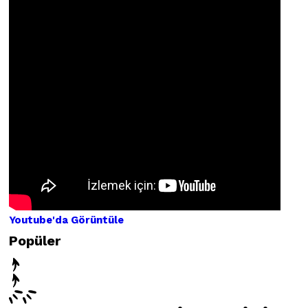
Youtube'
da Görünt
üle
Popüler