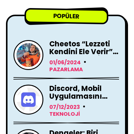
POPÜLER
Cheetos “Lezzeti
Kendini Ele Verir”
Reklam Filmi İle
01/06/2024
Yayında !
PAZARLAMA
Discord, Mobil
Uygulamasını
Tamamen
07/12/2023
Yenileme Kararı
TEKNOLOJI
Aldı
Dengeler: Biri