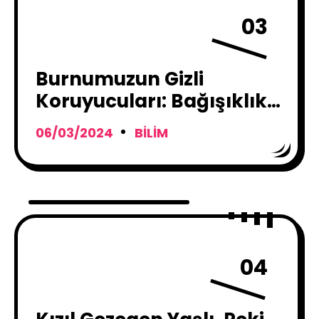
03
Burnumuzun Gizli
Koruyucuları: Bağışıklık
Hücreleri Enfeksiyonlarla
06/03/2024
BILIM
Nasıl Savaşıyor?
04