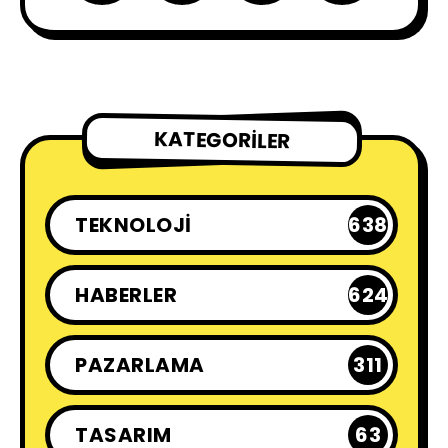
KATEGORILER
TEKNOLOJI
638
HABERLER
624
PAZARLAMA
311
TASARIM
63