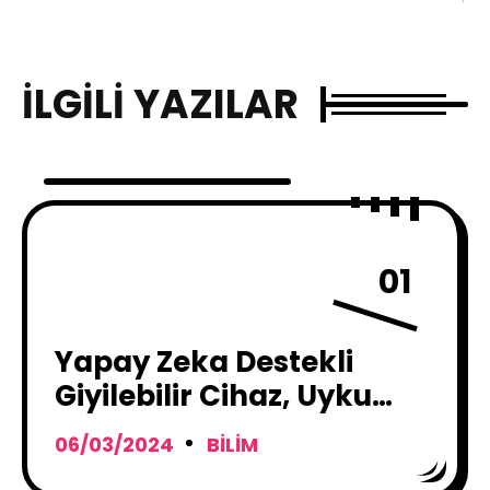
İLGILI YAZILAR
01
Yapay Zeka Destekli
Giyilebilir Cihaz, Uyku
Apnesi Tanısını
06/03/2024
BILIM
Kolaylaştırabilir !