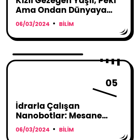
Kızıl Gezegen Yaşlı, Peki
Ama Ondan Dünyaya
Gelen Meteorlar Neden
06/03/2024
BILIM
Genç?
05
İdrarla Çalışan
Nanobotlar: Mesane
Kanserine Yenilikçi
06/03/2024
BILIM
Çözüm