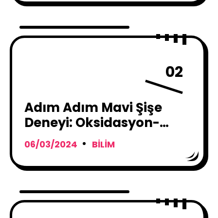
02
Adım Adım Mavi Şişe
Deneyi: Oksidasyon-
Redüksiyon Reaksiyonu
06/03/2024
BILIM