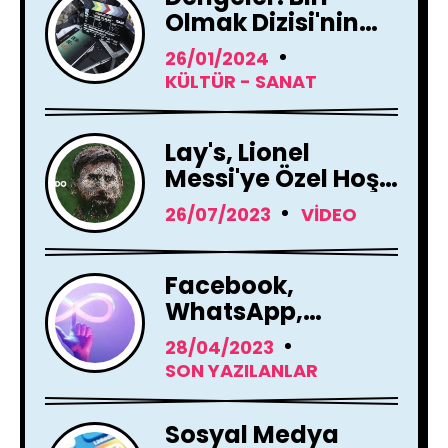
Olmak Dizisi'nin
Çekimleri Başladı !
26/01/2024
KÜLTÜR - SANAT
Lay's, Lionel
Messi'ye Özel Hoş
Geldin Mesajı!
26/07/2023
VIDEO
Facebook,
WhatsApp,
Instagram Yapay
28/04/2023
Zeka Araçları
SON YAZILANLAR
Kullanacak
Sosyal Medya