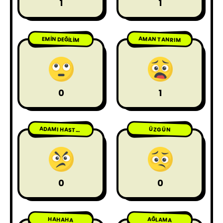
1
1
AMAN TANRIM
EMIN DEĞILIM
0
1
ÜZGÜN
ADAMI HASTA ETME
0
0
HAHAHA
AĞLAMA