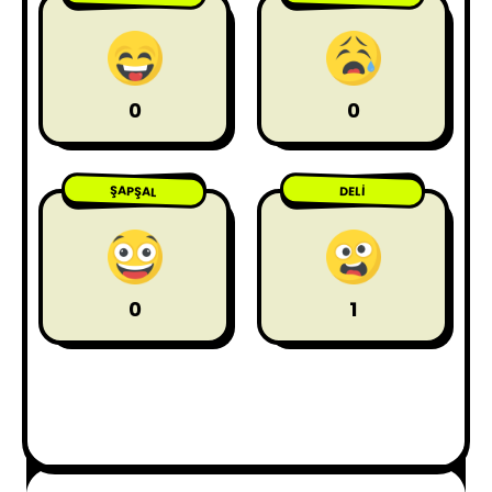
0
0
ŞAPŞAL
DELI
0
1