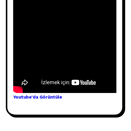
Youtube'
da Görünt
üle