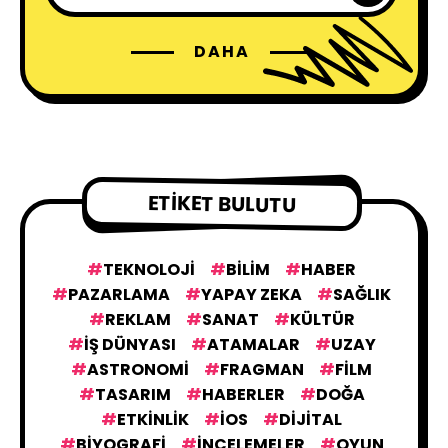
DAHA
KÜLTÜR - SANAT
230
SON YAZILANLAR
30
CREATIVE İŞLER
90
ETIKET BULUTU
TRENDLER
2
TEKNOLOJI
BILIM
HABER
PAZARLAMA
YAPAY ZEKA
SAĞLIK
REKLAM
SANAT
KÜLTÜR
ETKINLIKLER
32
IŞ DÜNYASI
ATAMALAR
UZAY
ASTRONOMI
FRAGMAN
FILM
TASARIM
HABERLER
DOĞA
KONUKLAR
3
ETKINLIK
IOS
DIJITAL
BIYOGRAFI
İNCELEMELER
OYUN