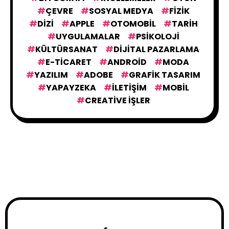
ÇEVRE
SOSYAL MEDYA
FIZIK
BILIM
564
DIZI
APPLE
OTOMOBIL
TARIH
UYGULAMALAR
PSIKOLOJI
KÜLTÜRSANAT
GÜNDEMDEKILER
DIJITAL PAZARLAMA
43
E-TICARET
ANDROID
MODA
YAZILIM
ADOBE
GRAFIK TASARIM
VIDEO
116
YAPAYZEKA
İLETIŞIM
MOBIL
CREATIVE İŞLER
YAPAY ZEKA
153