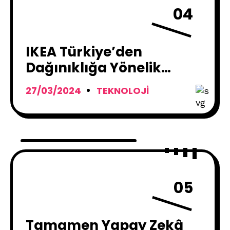
04
IKEA Türkiye’den
Dağınıklığa Yönelik
Pratik Çözümler !
27/03/2024
TEKNOLOJI
05
Tamamen Yapay Zekâ