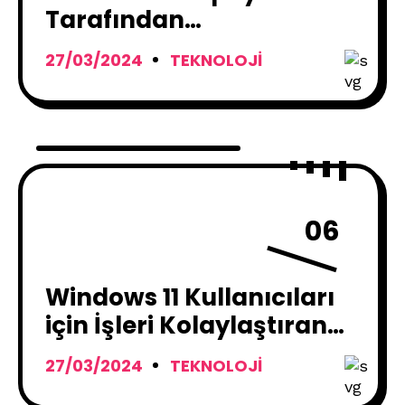
Tarafından
Programlanan İlk Oyun:
27/03/2024
TEKNOLOJI
Angry Pumpkins
06
Windows 11 Kullanıcıları
için İşleri Kolaylaştıran
Microsoft Copilot: İşte
27/03/2024
TEKNOLOJI
Tüm Detaylar