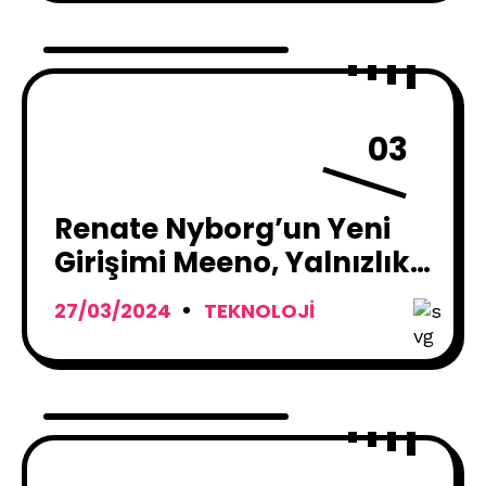
03
Renate Nyborg’un Yeni
Girişimi Meeno, Yalnızlık
Sorununa Dijital Çözüm
27/03/2024
TEKNOLOJI
Sunuyor