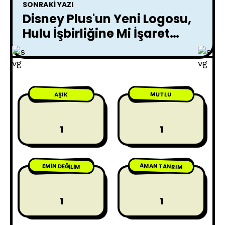
SONRAKI YAZI
Disney Plus'un Yeni Logosu,
Hulu İşbirliğine Mi İşaret
Ediyor?
MUTLU
AŞIK
1
1
AMAN TANRIM
EMIN DEĞILIM
1
1