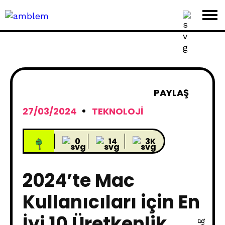
PAYLAŞ
27/03/2024
TEKNOLOJI
0
14
3K
2024’te Mac
Kullanıcıları için En
İyi 10 Üretkenlik