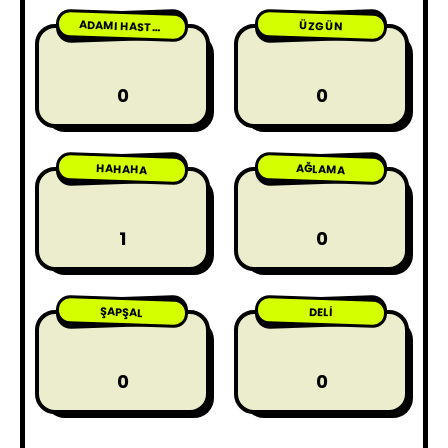
ÜZGÜN
ADAMI HASTA ETME
0
0
HAHAHA
AĞLAMA
1
0
ŞAPŞAL
DELI
0
0