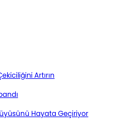
iciliğini Artırın
pandı
Büyüsünü Hayata Geçiriyor