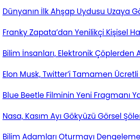
Dünyanın İlk Ahşap Uydusu Uzaya Gön
Franky Zapata’dan Yenilikçi Kişisel Ha
Bilim İnsanları, Elektronik Çöplerden 
Elon Musk, Twitter’i Tamamen Ücretl
Blue Beetle Filminin Yeni Fragmanı Y
Nasa, Kasım Ayı Gökyüzü Görsel Şölen
Bilim Adamları Oturmayı Dengelemek 