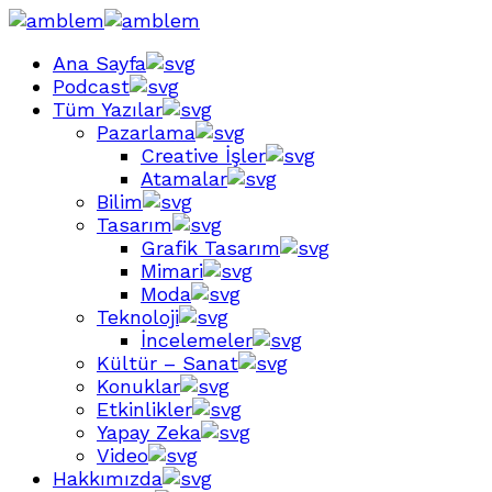
Ana Sayfa
Podcast
Tüm Yazılar
Pazarlama
Creative İşler
Atamalar
Bilim
Tasarım
Grafik Tasarım
Mimari
Moda
Teknoloji
İncelemeler
Kültür – Sanat
Konuklar
Etkinlikler
Yapay Zeka
Video
Hakkımızda