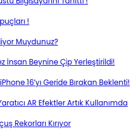
Bilgisayarını Tanıttı !
rı !
or Muydunuz?
san Beynine Çip Yerleştirildi!
ne 16’yı Geride Bırakan Beklenti!
tıcı AR Efektler Artık Kullanımda
Rekorları Kırıyor