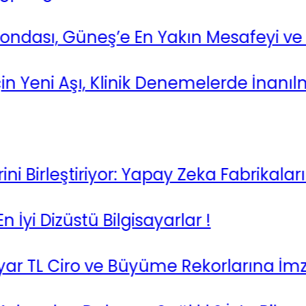
sı, Güneş’e En Yakın Mesafeyi ve Hız 
eni Aşı, Klinik Denemelerde İnanılmaz
irleştiriyor: Yapay Zeka Fabrikaları D
i Dizüstü Bilgisayarlar !
TL Ciro ve Büyüme Rekorlarına İmza At