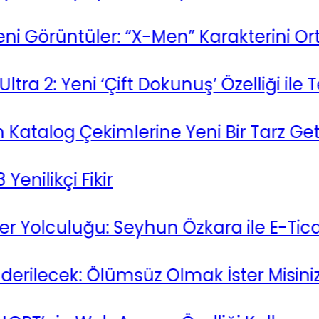
örüntüler: “X-Men” Karakterini Ortaya
2: Yeni ‘Çift Dokunuş’ Özelliği ile Tek E
alog Çekimlerine Yeni Bir Tarz Getiriy
likçi Fikir
olculuğu: Seyhun Özkara ile E-Ticaret
lecek: Ölümsüz Olmak İster Misiniz?