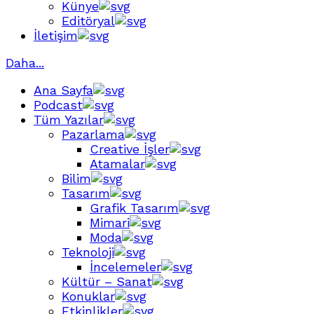
Künye
Editöryal
İletişim
Daha...
Ana Sayfa
Podcast
Tüm Yazılar
Pazarlama
Creative İşler
Atamalar
Bilim
Tasarım
Grafik Tasarım
Mimari
Moda
Teknoloji
İncelemeler
Kültür – Sanat
Konuklar
Etkinlikler