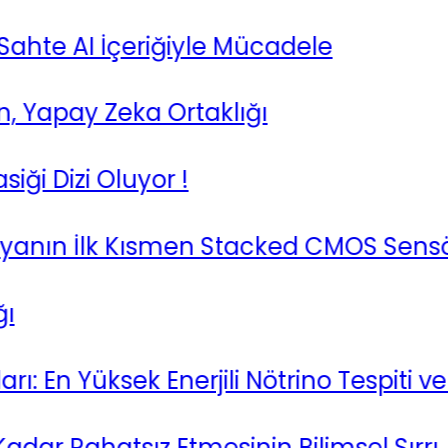
te AI İçeriğiyle Mücadele
apay Zeka Ortaklığı
Dizi Oluyor !
anın İlk Kısmen Stacked CMOS Sensörün
En Yüksek Enerjili Nötrino Tespiti ve A
ar Rahatsız Etmesinin Bilimsel Sırrı