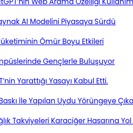
PT’nin Web Arama Özelliği Kullanıma 
ak AI Modelini Piyasaya Sürdü
timinin Ömür Boyu Etkileri
lerinde Gençlerle Buluşuyor
 Yarattığı Yasayı Kabul Etti.
 İle Yapılan Uydu Yörüngeye Çıkarıld
Takviyeleri Karaciğer Hasarına Yol Aça