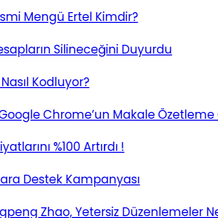
i Mengü Ertel Kimdir?
arın Silineceğini Duyurdu
ıl Kodluyor?
ogle Chrome’un Makale Özetleme Özell
arını %100 Artırdı !
a Destek Kampanyası
 Zhao, Yetersiz Düzenlemeler Nedeniy