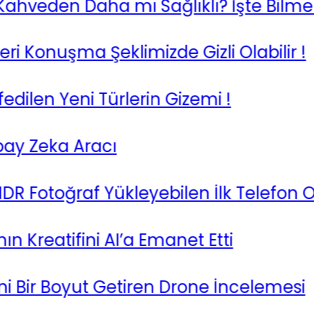
eden Daha mı Sağlıklı? İşte Bilmeniz
 Konuşma Şeklimizde Gizli Olabilir !
en Yeni Türlerin Gizemi !
 Zeka Aracı
toğraf Yükleyebilen İlk Telefon Oldu 
atifini AI’a Emanet Etti
Bir Boyut Getiren Drone İncelemesi