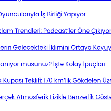
larıyla İş Birliği Yapıyor
m Trendleri: Podcast’ler Öne Çıkıyor
n Gelecekteki İklimini Ortaya Koyuyor !
yor musunuz? İşte Kolay İpuçları
ası Teklifi: 170 km’lik Gökdelen Üzeri
Atmosferik Fizikle Benzerlik Gösteriy