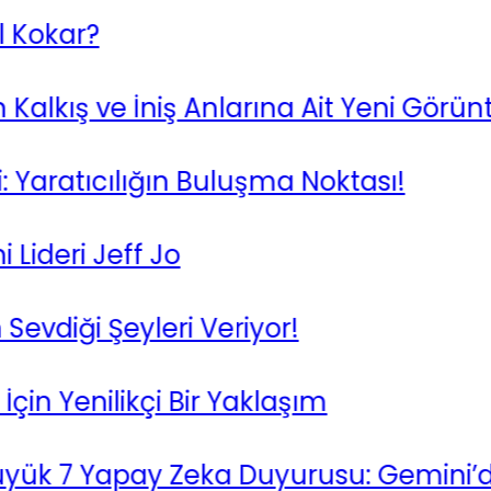
kar?
kış ve İniş Anlarına Ait Yeni Görüntüle
aratıcılığın Buluşma Noktası!
eri Jeff Jo
diği Şeyleri Veriyor!
 Yenilikçi Bir Yaklaşım
 7 Yapay Zeka Duyurusu: Gemini’den A