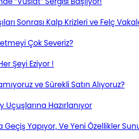
“Vuslat” Sergisi Başlıyor!
Sonrası Kalp Krizleri ve Felç Vakaları A
eyi Çok Severiz?
yi Eziyor !
oruz ve Sürekli Satın Alıyoruz?
çuşlarına Hazırlanıyor
çiş Yapıyor, Ve Yeni Özellikler Sunuyo