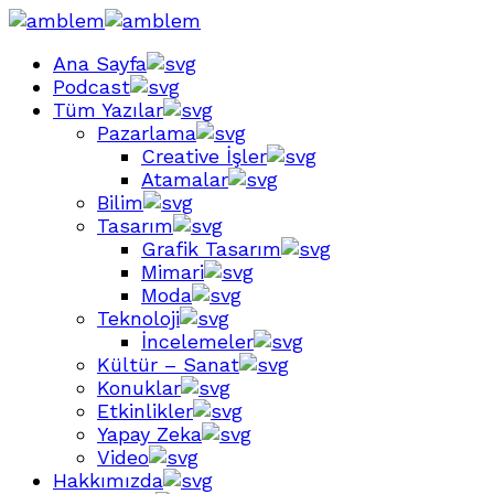
Ana Sayfa
Podcast
Tüm Yazılar
Pazarlama
Creative İşler
Atamalar
Bilim
Tasarım
Grafik Tasarım
Mimari
Moda
Teknoloji
İncelemeler
Kültür – Sanat
Konuklar
Etkinlikler
Yapay Zeka
Video
Hakkımızda