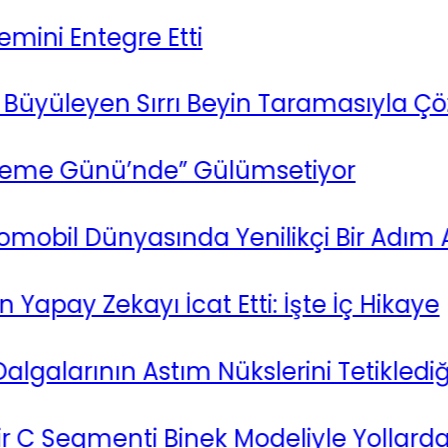
i Entegre Etti
Büyüleyen Sırrı Beyin Taramasıyla Çözüld
 Günü’nde” Gülümsetiyor
bil Dünyasında Yenilikçi Bir Adım Atıy
y Zekayı İcat Etti: İşte İç Hikaye
arının Astım Nükslerini Tetiklediği Gö
C Segmenti Binek Modeliyle Yollarda O