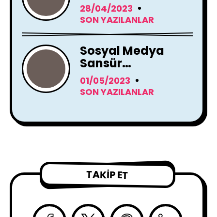
Instagram Yapay
28/04/2023
Zeka Araçları
SON YAZILANLAR
Kullanacak
Sosyal Medya
Sansür
Tartışmaları
01/05/2023
SON YAZILANLAR
TAKIP ET