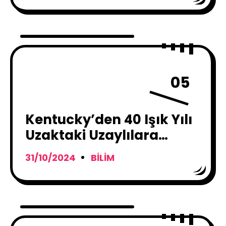
05
Kentucky’den 40 Işık Yılı
Uzaktaki Uzaylılara
Resmi Davet!
31/10/2024
BILIM