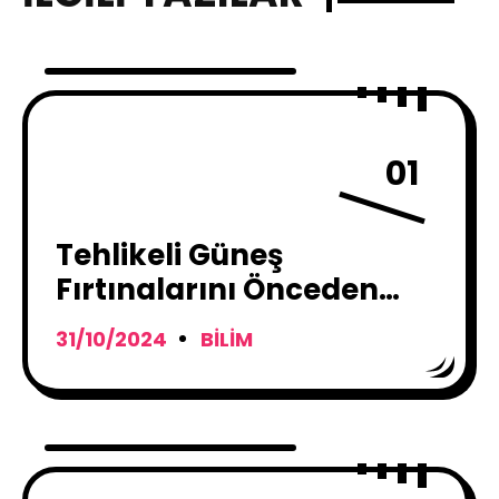
01
Tehlikeli Güneş
Fırtınalarını Önceden
Tahmin Etmenin Yolu
31/10/2024
BILIM
Bulundu !