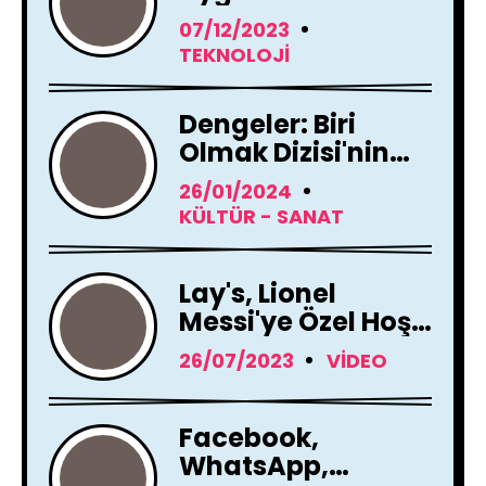
Tamamen
07/12/2023
Yenileme Kararı
TEKNOLOJI
Aldı
Dengeler: Biri
Olmak Dizisi'nin
Çekimleri Başladı !
26/01/2024
KÜLTÜR - SANAT
Lay's, Lionel
Messi'ye Özel Hoş
Geldin Mesajı!
26/07/2023
VIDEO
Facebook,
WhatsApp,