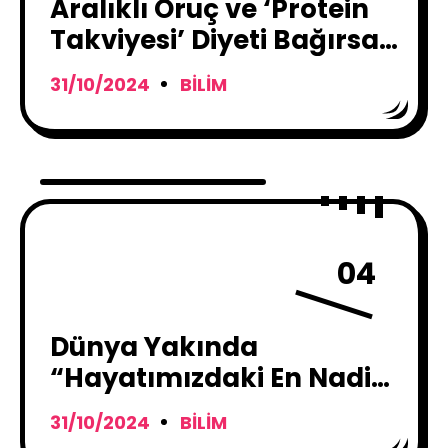
Aralıklı Oruç ve ‘Protein
Takviyesi’ Diyeti Bağırsak
Mikrobiyom Çeşitliliğini
31/10/2024
BILIM
Artırıyor !
04
Dünya Yakında
“Hayatımızdaki En Nadir
Uzay Olaylarından
31/10/2024
BILIM
Birine” Tanık Olacak