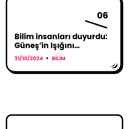
06
Bilim insanları duyurdu:
Güneş’in Işığını
Kısmamız Gerekebilir !
31/10/2024
BILIM