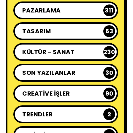
PAZARLAMA
311
TASARIM
63
KÜLTÜR - SANAT
230
SON YAZILANLAR
30
CREATIVE İŞLER
90
TRENDLER
2