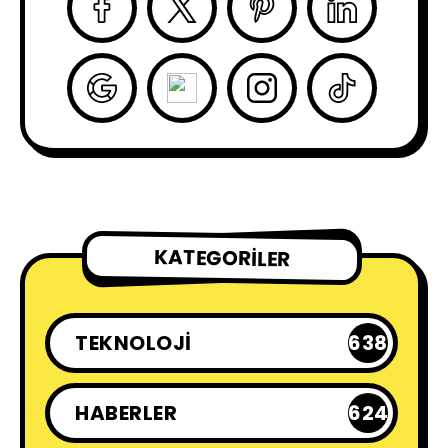
KATEGORILER
TEKNOLOJI
638
HABERLER
624