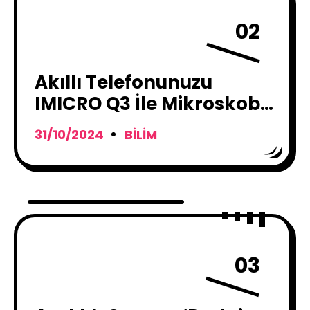
02
Akıllı Telefonunuzu
IMICRO Q3 İle Mikroskoba
Dönüştürün
31/10/2024
BILIM
03