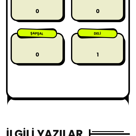
0
0
ŞAPŞAL
DELI
0
1
İLGILI YAZILAR