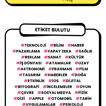
ETIKET BULUTU
TEKNOLOJI
BILIM
HABER
PAZARLAMA
YAPAY ZEKA
SAĞLIK
REKLAM
SANAT
KÜLTÜR
IŞ DÜNYASI
ATAMALAR
UZAY
ASTRONOMI
FRAGMAN
FILM
TASARIM
HABERLER
DOĞA
ETKINLIK
IOS
DIJITAL
BIYOGRAFI
İNCELEMELER
OYUN
ÇEVRE
SOSYAL MEDYA
FIZIK
DIZI
APPLE
OTOMOBIL
TARIH
UYGULAMALAR
PSIKOLOJI