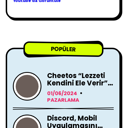
Youtube'
da Görünt
üle
POPÜLER
Cheetos “Lezzeti
Kendini Ele Verir”
Reklam Filmi İle
01/06/2024
Yayında !
PAZARLAMA
Discord, Mobil
Uygulamasını