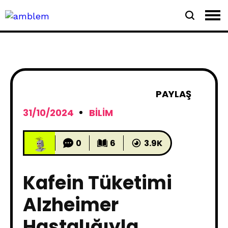
PAYLAŞ
31/10/2024
BILIM
0
6
3.9K
Kafein Tüketimi
Alzheimer
Hastalığıyla