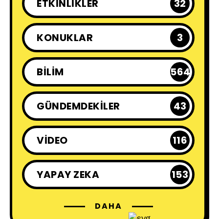
ETKINLIKLER
32
KONUKLAR
3
BILIM
564
GÜNDEMDEKILER
43
VIDEO
116
YAPAY ZEKA
153
DAHA