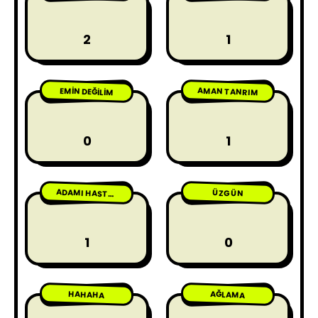
2
1
AMAN TANRIM
EMIN DEĞILIM
0
1
ÜZGÜN
ADAMI HASTA ETME
1
0
HAHAHA
AĞLAMA