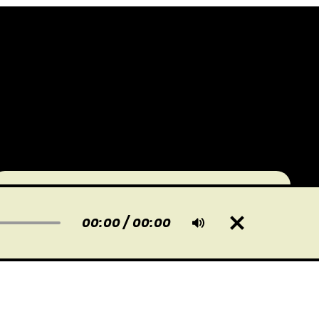
00:00
/
00:00
HEMEN KAYDOLUN
En son gönderileri doğrudan e-
postanıza gönderin.