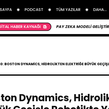
 SAYFA
PODCAST
TÜM YAZILAR
DAHA...
ER TEŞHISI İÇIN YAPAY ZEKA MODELI GELIŞTIRIYOR
JITAL HABER KAYNAĞI
.0: BOSTON DYNAMICS, HIDROLIKTEN ELEKTRIĞE BÜYÜK GEÇIŞL
ston Dynamics, Hidroli