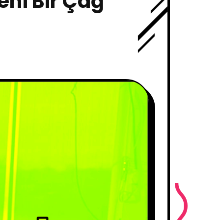
eni Bir Çağ