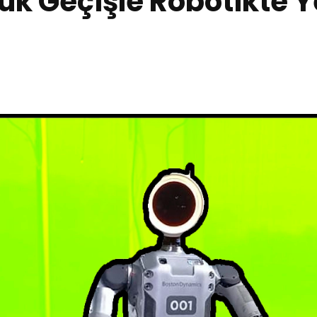
ük Geçişle Robotikte Y