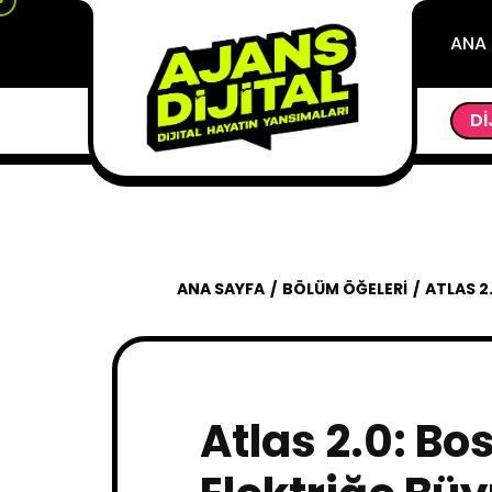
ANA
BIRISI BIZI MI İZLIYOR?
MICROSOFT, KANS
DI
ANA SAYFA
BÖLÜM ÖĞELERI
ATLAS 2
Atlas 2.0: Bo